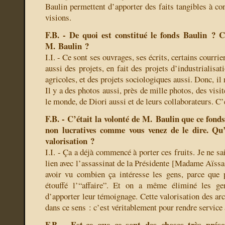
Baulin permettent d’apporter des faits tangibles à con
visions.
F.B. - De quoi est constitué le fonds Baulin ? C
M. Baulin ?
I.I. - Ce sont ses ouvrages, ses écrits, certains courrier
aussi des projets, en fait des projets d’industrialisat
agricoles, et des projets sociologiques aussi. Donc, il
Il y a des photos aussi, près de mille photos, des visi
le monde, de Diori aussi et de leurs collaborateurs. C’
F.B. - C’était la volonté de M. Baulin que ce fonds 
non lucratives comme vous venez de le dire. Qu’
valorisation ?
I.I. - Ça a déjà commencé à porter ces fruits. Je ne sai
lien avec l’assassinat de la Présidente [Madame Aïssa
avoir vu combien ça intéresse les gens, parce que
étouffé l’“affaire”. Et on a même éliminé les ge
d’apporter leur témoignage. Cette valorisation des arc
dans ce sens : c’est véritablement pour rendre service 
F.B. - Est-ce que ce sont des choses très prése