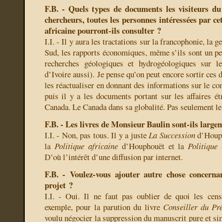
F.B. - Quels types de documents les visiteurs du s
chercheurs, toutes les personnes intéressées par cet
africaine pourront-ils consulter ?
I.I. - Il y aura les tractations sur la francophonie, la 
Sud, les rapports économiques, même s’ils sont un peu
recherches géologiques et hydrogéologiques sur l
d’Ivoire aussi). Je pense qu’on peut encore sortir ces
les réactualiser en donnant des informations sur le con
puis il y a les documents portant sur les affaires ét
Canada. Le Canada dans sa globalité. Pas seulement l
F.B. - Les livres de Monsieur Baulin sont-ils large
I.I. - Non, pas tous. Il y a juste
La Succession
d’Houph
la
Politique africaine
d’Houphouët et la
Politique 
D’où l’intérêt d’une diffusion par internet.
F.B. - Voulez-vous ajouter autre chose concernan
projet ?
I.I. - Oui. Il ne faut pas oublier de quoi les cen
exemple, pour la parution du livre
Conseiller du Pr
voulu négocier la suppression du manuscrit pure et si