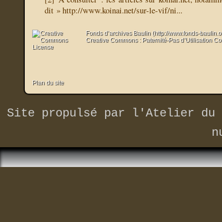
dit »
http://www.koinai.net/sur-le-vif/ni..
.
Fonds d’archives Baulin (http://www.fonds-baulin.
Creative Commons : Paternité-Pas d’Utilisation C
Plan du site
Site propulsé par
l'Atelier du 
n