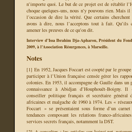
n’importe quoi. Le but de ce projet est de rétablir l’H
choque quelques-uns, nous n’y pouvons rien. Mais il 
l’occasion de dire la vérité. Que certains cherchent
avons à dire, nous l’acceptons tout à fait. Qu’ils 
amener les preuves de ce qu’on dit.
Interview d’Issa Ibrahim Dja-Apharou, Président du Fonds 
2009, à l’Association Résurgences, à Marseille.
Notes
[
1
]
En 1952, Jacques Foccart est coopté par le groupe 
participer à l’Union française censée gérer les rappo
colonies. En 1953, il accompagne de Gaulle dans un pér
connaissance à Abidjan d’Houphouët-Boigny. Il 
conseiller politique français et secrétaire général 
africaines et malgache de 1960 à 1974. Les « résea
Foccart » se présentaient sous forme d’un carnet 
tendances composant les relations franco-africaines
services secrets français, notamment la DST.
[
2
]
A consulter : les articles sur koinai.net, notam