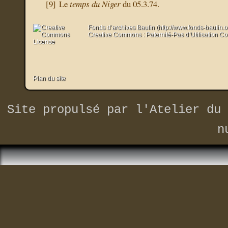
[
9
]
Le
temps du Niger
du 05.3.74.
Fonds d’archives Baulin (http://www.fonds-baulin.
Creative Commons : Paternité-Pas d’Utilisation C
Plan du site
Site propulsé par
l'Atelier du 
n