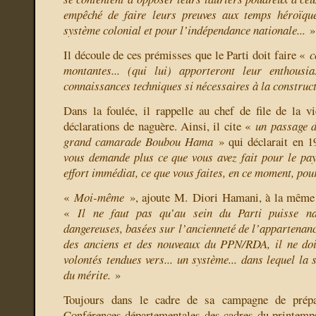
empêché de faire leurs preuves aux temps héroïque
système colonial et pour l’indépendance nationale...
»
Il découle de ces prémisses que le Parti doit faire «
c
montantes... (qui lui) apporteront leur enthousi
connaissances techniques si nécessaires à la construct
Dans la foulée, il rappelle au chef de file de la vi
déclarations de naguère. Ainsi, il cite «
un passage d
grand camarade Boubou Hama
» qui déclarait en 
vous demande plus ce que vous avez fait pour le pay
effort immédiat, ce que vous faites, en ce moment, pour 
«
Moi-même
», ajoute M. Diori Hamani, à la même 
«
Il ne faut pas qu’au sein du Parti puisse naî
dangereuses, basées sur l’ancienneté de l’appartenance
des anciens et des nouveaux du PPN/RDA, il ne doi
volontés tendues vers... un système... dans lequel la 
du mérite.
»
Toujours dans le cadre de sa campagne de prépar
Conférences départementales des cadres du printemp