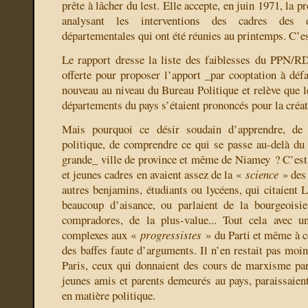
prête à lâcher du lest. Elle accepte, en juin 1971, la 
analysant les interventions des cadres des di
départementales qui ont été réunies au printemps. C’e
Le rapport dresse la liste des faiblesses du PPN/RD
offerte pour proposer l’apport _par cooptation à dé
nouveau au niveau du Bureau Politique et relève que l
départements du pays s’étaient prononcés pour la créat
Mais pourquoi ce désir soudain d’apprendre, de 
politique, de comprendre ce qui se passe au-delà du v
grande_ ville de province et même de Niamey ? C’est 
et jeunes cadres en avaient assez de la «
science
» des 
autres benjamins, étudiants ou lycéens, qui citaient
beaucoup d’aisance, ou parlaient de la bourgeoisie
compradores, de la plus-value... Tout cela avec 
complexes aux «
progressistes
» du Parti et même à c
des baffes faute d’arguments. Il n’en restait pas moi
Paris, ceux qui donnaient des cours de marxisme pa
jeunes amis et parents demeurés au pays, paraissaient
en matière politique.