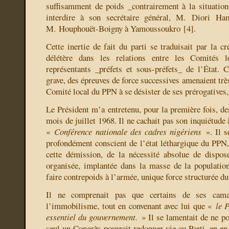
suffisamment de poids _contrairement à la situatio
interdire à son secrétaire général, M. Diori Ham
M. Houphouët-Boigny à Yamoussoukro
[
4
]
.
Cette inertie de fait du parti se traduisait par la c
délétère dans les relations entre les Comités 
représentants _préfets et sous-préfets_ de l’État.
grave, des épreuves de force successives amenaient très
Comité local du PPN à se désister de ses prérogatives, à
Le Président m’a entretenu, pour la première fois, de
mois de juillet 1968. Il ne cachait pas son inquiétude 
«
Conférence nationale des cadres nigériens
». Il se
profondément conscient de l’état léthargique du PPN,
cette démission, de la nécessité absolue de dispos
organisée, implantée dans la masse de la populatio
faire contrepoids à l’armée, unique force structurée du
Il ne comprenait pas que certains de ses camar
l’immobilisme, tout en convenant avec lui que «
le P
essentiel du gouvernement.
» Il se lamentait de ne po
seul un Congrès pourrait redonner vie au Parti, en en 