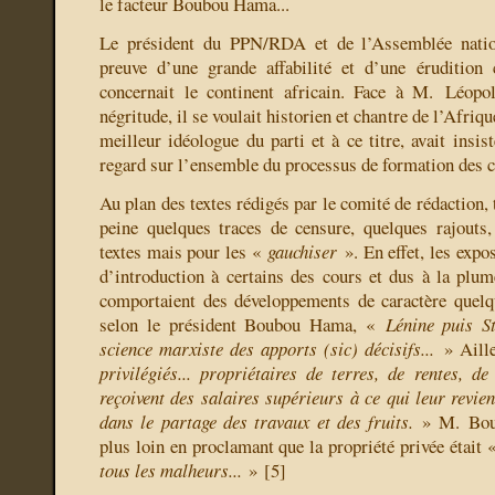
le facteur Boubou Hama...
Le président du PPN/RDA et de l’Assemblée nation
preuve d’une grande affabilité et d’une érudition 
concernait le continent africain. Face à M. Léopo
négritude, il se voulait historien et chantre de l’Afriqu
meilleur idéologue du parti et à ce titre, avait insis
regard sur l’ensemble du processus de formation des c
Au plan des textes rédigés par le comité de rédaction, 
peine quelques traces de censure, quelques rajouts
textes mais pour les «
gauchiser
». En effet, les expo
d’introduction à certains des cours et dus à la p
comportaient des développements de caractère quelq
selon le président Boubou Hama, «
Lénine puis St
science marxiste des apports (sic) décisifs...
» Aille
privilégiés... propriétaires de terres, de rentes, de
reçoivent des salaires supérieurs à ce qui leur reviend
dans le partage des travaux et des fruits.
» M. Boub
plus loin en proclamant que la propriété privée était
tous les malheurs...
»
[
5
]