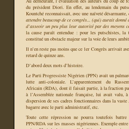
Au demeurant, l’évaluation des auteurs du coup de for
du président Diori. En effet, au lendemain du putsc
Kountché reconnaissait, avec une naïveté désarmante,
attendre beaucoup de ce congrès... (qui) aurait donné 
d’asseoir un peu plus leur autorité par des moyens c
la cause paraît entendue : pour les putschistes, la
constitué un obstacle majeur sur la voie de leurs ambit
Il n’en reste pas moins que ce 1er Congrès arrivait av
retard de quinze ans.
D’abord deux mots d’histoire.
Le Parti Progressiste Nigérien (PPN) avait un palmarè
lutte anti-coloniale. L’apparentement du Rasse
Africain (RDA), dont il faisait partie, à la fraction
à l’Assemblée nationale française, lui avait valu, à 
dispersion de ses cadres fonctionnaires dans la vaste
bagarre avec le parti administratif, etc.
Toute cette répression ne pourra toutefois battr
PPN/RDA sur les masses nigériennes. Exemple entre c