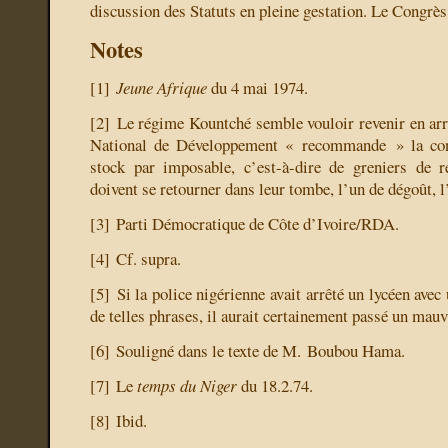
discussion des Statuts en pleine gestation. Le Congrès e
Notes
[
1
]
Jeune Afrique
du 4 mai 1974.
[
2
]
Le régime Kountché semble vouloir revenir en arri
National de Développement « recommande » la cons
stock par imposable, c’est-à-dire de greniers de 
doivent se retourner dans leur tombe, l’un de dégoût, l
[
3
]
Parti Démocratique de Côte d’Ivoire/RDA.
[
4
]
Cf. supra.
[
5
]
Si la police nigérienne avait arrêté un lycéen av
de telles phrases, il aurait certainement passé un mauv
[
6
]
Souligné dans le texte de M. Boubou Hama.
[
7
]
Le
temps du Niger
du 18.2.74.
[
8
]
Ibid.