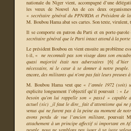
nationale du Niger vient, accompagné d’une délégat
les vœux de Nouvel An de ces deux organisme
«
secrétaire général du PPN/RDA et Président de la
M. Boubou Hama abat ses cartes. Son texte, virulent, t
Il se comporte en patron du Parti et en porte-parol
secrétaire général que le Parti intact attend à la porte
Le président Boubou en vient ensuite au problème esse
t-il, «
ne reconnaît pas son visage dans son encadre
quasi majorité était nos adversaires
[
6
]
d’hier
nécessaire, ni le cœur à se donner à notre peuple
encore,
des militants qui n’ont pas fait leurs preuves à
M. Boubou Hama veut que «
l’année 1972 (soit) 
explicite longuement l’objectif qu’il poursuit : «
Le 
besoin qu’on lui rappelle son « passé » capable 
actuel (sic) _il faut le dire_ fait d’attentisme qui ne 
venus qui ne furent pas à la peine au moment de notre
avons perdu de vue l’ancien militant
, poursuit
attachement à un principe affectif si important en Af
peuple, nous ne semblons pas juger à sa juste valeur