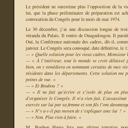
Le président ne surestime plus l’opposition de la vie
lui, que la phase préliminaire de préparation est ach
convocation du Congrès pour le mois de mai 1974.
Le 30 décembre, j’ai une discussion longue de troi
véranda du Palais. Il rentre de Ouagadougou. Il paraî
Oui, la Conférence nationale des cadres, dit-il, comm
janvier. Le Congrès sera convoqué, date définitive, le 
— « Quelle solution pour les vieux cadres, Monsieur 
— « À l’intérieur, tout le monde se croit délaissé
bien, on y remédiera en nommant certains de mes vi
résidents dans les départements. Cette solution me pa
points de vue. »
— « Et Boubou ? »
— « Il ne fait qu’écrire et s’isole de plus en plu
d’organiser le Congrès. Il n’a rien fait. L’assassinat 
exercée sur lui par sa femme et son fils l’ont davantag
— « N’y a-t-il pas moyen de s’expliquer avec lui ? »
— « Non. Plus rien à faire.
»
M. Boubou Hama fera une ultime tentative pour