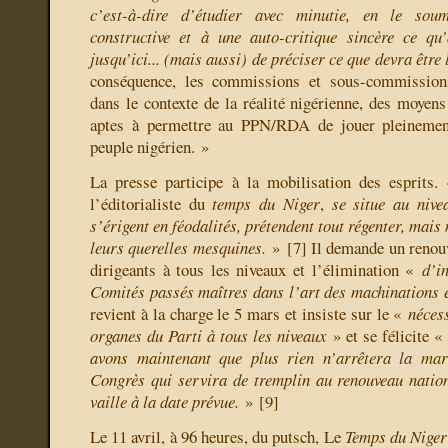
c’est-à-dire d’étudier avec minutie, en le sou
constructive et à une auto-critique sincère ce qu
jusqu’ici... (mais aussi) de préciser ce que devra être l
conséquence, les commissions et sous-commissions
dans le contexte de la réalité nigérienne, des moyens
aptes à permettre au PPN/RDA de jouer pleinemen
peuple nigérien. »
La presse participe à la mobilisation des esprits
l’éditorialiste du
temps du Niger
,
se situe au nive
s’érigent en féodalités, prétendent tout régenter, mais
leurs querelles mesquines.
»
[
7
]
Il demande un renou
dirigeants à tous les niveaux et l’élimination «
d’i
Comités passés maîtres dans l’art des machinations 
revient à la charge le 5 mars et insiste sur le «
néces
organes du Parti à tous les niveaux
» et se félicite 
avons maintenant que plus rien n’arrêtera la mar
Congrès qui servira de tremplin au renouveau nation
vaille à la date prévue.
»
[
9
]
Le 11 avril, à 96 heures, du putsch, Le
Temps du Niger