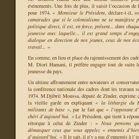
événements. Une fois de plus, il saisit l’occasion de
pour 1974. «
Monsieur le Président
, déclare-t-il,
v
camarades que si le colonialisme ne se manifeste p
politique direct, il est, en force, présent... dans chaq
jeunesse avec laquelle… il est grand temps d’engag
dialogue en direction de nos jeunes, ceux de nos éco
travail...
»
En somme, en lieu et place du rajeunissement des cadr
M. Diori Hamani, il préfère engager tout de suite le
jeunesse du pays.
Un ultime affrontement entre novateurs et conservateu
la conférence nationale des cadres dont les travaux s
1974. M.Djibril Moussa, député de Zinder, exprime c
la vieille garde en expliquant «
la léthargie du P
militants de base
», par le fait que «
l’opposant d’
chéri d’aujourd’hui.
» Le Président, qui tient à répon
rétorque à celui de Zinder : «
Nous pensons qu
démasquer ceux que vous appelez « ennemis d’hier
d’aujourd’hui. »
Il le sait, il n’y a pas d’ennemis à l’i