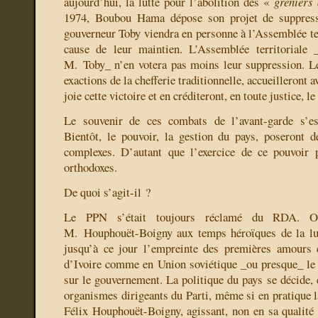
aujourd’hui, la lutte pour l’abolition des «
greniers 
1974, Boubou Hama dépose son projet de suppressi
gouverneur Toby viendra en personne à l’Assemblée ter
cause de leur maintien. L’Assemblée territoriale
M. Toby_ n’en votera pas moins leur suppression. L
exactions de la chefferie traditionnelle, accueilleront 
joie cette victoire et en créditeront, en toute justice, l
Le souvenir de ces combats de l’avant-garde s’es
Bientôt, le pouvoir, la gestion du pays, poseront 
complexes. D’autant que l’exercice de ce pouvoir
orthodoxes.
De quoi s’agit-il ?
Le PPN s’était toujours réclamé du RDA. Or,
M. Houphouët-Boigny aux temps héroïques de la lutt
jusqu’à ce jour l’empreinte des premières amours
d’Ivoire comme en Union soviétique _ou presque_ 
sur le gouvernement. La politique du pays se décide, 
organismes dirigeants du Parti, même si en pratique l
Félix Houphouët-Boigny, agissant, non en sa qualité