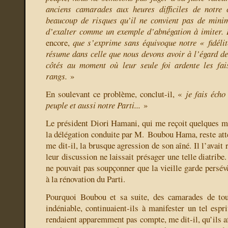
anciens camarades aux heures difficiles de notre
beaucoup de risques qu’il ne convient pas de minim
d’exalter comme un exemple d’abnégation à imiter. 
encore,
que s’exprime sans équivoque notre « fidélit
résume dans celle que nous devons avoir à l’égard de 
côtés au moment où leur seule foi ardente les fai
rangs.
»
En soulevant ce problème, conclut-il, «
je fais éch
peuple et aussi notre Parti...
»
Le président Diori Hamani, qui me reçoit quelques mi
la délégation conduite par M. Boubou Hama, reste atte
me dit-il, la brusque agression de son aîné. Il l’avait r
leur discussion ne laissait présager une telle diatribe.
ne pouvait pas soupçonner que la vieille garde persévè
à la rénovation du Parti.
Pourquoi Boubou et sa suite, des camarades de tout
indéniable, continuaient-ils à manifester un tel espr
rendaient apparemment pas compte, me dit-il, qu’ils aff