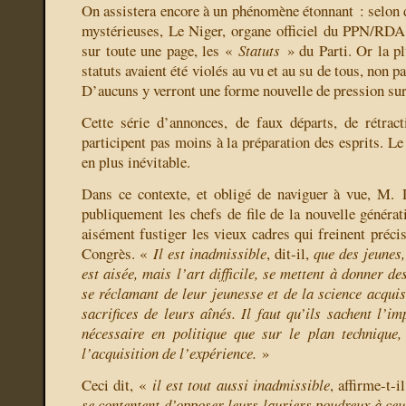
On assistera encore à un phénomène étonnant : selon 
mystérieuses, Le Niger, organe officiel du PPN/RDA
sur toute une page, les «
Statuts
» du Parti. Or la pl
statuts avaient été violés au vu et au su de tous, non pa
D’aucuns y verront une forme nouvelle de pression sur
Cette série d’annonces, de faux départs, de rétrac
participent pas moins à la préparation des esprits. L
en plus inévitable.
Dans ce contexte, et obligé de naviguer à vue, M. 
publiquement les chefs de file de la nouvelle générat
aisément fustiger les vieux cadres qui freinent préci
Congrès. «
Il est inadmissible
, dit-il,
que des jeunes,
est aisée, mais l’art difficile, se mettent à donner de
se réclamant de leur jeunesse et de la science acqui
sacrifices de leurs aînés. Il faut qu’ils sachent l’i
nécessaire en politique que sur le plan technique,
l’acquisition de l’expérience.
»
Ceci dit, «
il est tout aussi inadmissible
, affirme-t-i
se contentent d’opposer leurs lauriers poudreux à ceu