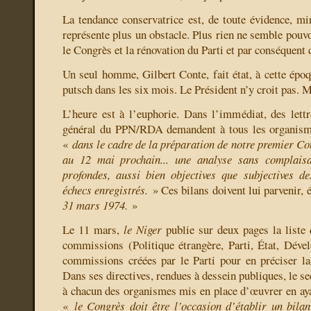
La tendance conservatrice est, de toute évidence, min
représente plus un obstacle. Plus rien ne semble pouvo
le Congrès et la rénovation du Parti et par conséquent d
Un seul homme, Gilbert Conte, fait état, à cette époq
putsch dans les six mois. Le Président n’y croit pas. 
L’heure est à l’euphorie. Dans l’immédiat, des lettr
général du PPN/RDA demandent à tous les organismes
«
dans le cadre de la préparation de notre premier Co
au 12 mai prochain... une analyse sans complais
profondes, aussi bien objectives que subjectives d
échecs enregistrés.
» Ces bilans doivent lui parvenir, é
31 mars 1974.
»
Le 11 mars,
le Niger
publie sur deux pages la liste
commissions (Politique étrangère, Parti, État, Déve
commissions créées par le Parti pour en préciser la s
Dans ses directives, rendues à dessein publiques, le s
à chacun des organismes mis en place d’œuvrer en ayan
«
le Congrès doit être l’occasion d’établir un bil