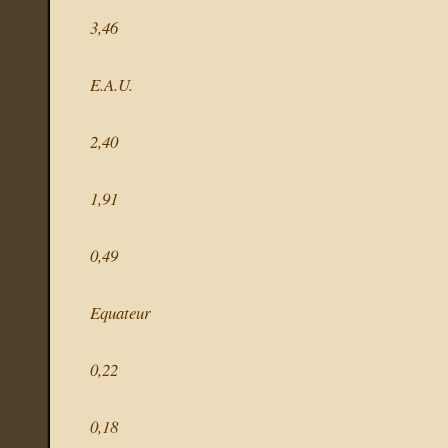
3,46
E.A.U.
2,40
1,91
0,49
Equateur
0,22
0,18