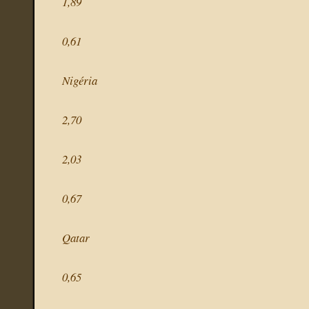
1,89
0,61
Nigéria
2,70
2,03
0,67
Qatar
0,65