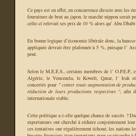
Ce pays est en effet, en concurrence directe avec les é
fourniture de brut au japon. le marché nippon serait pe
celle-ci relevait ses prix de 10 % alors qu’ Abu Dhabi
En bonne logique d’économie libérale donc, la hausse 
appliquée devrait être plafonnée à 5 %, puisque l’ Arab
peut.
Selon le M.E.E.S., certains membres de l’ O.P.E.P., e
Algérie, le Venezuela, le Koweït, Qatar, l’ Irak e
concertés pour
" conter toute augmentation de produ
réduction de leurs productions respectives ",
afin 
internationale stable.
Cette politique a-t-elle quelque chance de succès ? Dan
exportateurs ont cherché à réduire conjointement leur
ces tentatives onr régulièrement échoué, les nations le
besoins financiers trop importants pour se résoudre à 