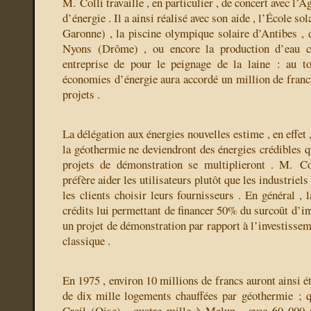
M. Colli travaille , en particulier , de concert avec l
d’énergie . Il a ainsi réalisé avec son aide , l’École s
Garonne) , la piscine olympique solaire d’Antibes , 
Nyons (Drôme) , ou encore la production d’eau c
entreprise de pour le peignage de la laine : au to
économies d’énergie aura accordé un million de francs
projets .
La délégation aux énergies nouvelles estime , en effet , 
la géothermie ne deviendront des énergies crédibles q
projets de démonstration se multiplieront . M. Col
préfère aider les utilisateurs plutôt que les industriels 
les clients choisir leurs fournisseurs . En général , 
crédits lui permettant de financer 50% du surcoût d’i
un projet de démonstration par rapport à l’investissem
classique .
En 1975 , environ 10 millions de francs auront ainsi ét
de dix mille logements chauffées par géothermie ; 
Creil (Oise) , quatre mille à Melun , avec 60 000 