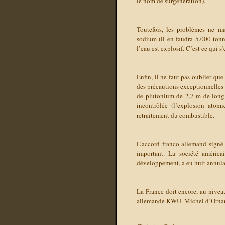
le nom de surgénération).
Toutefois, les problèmes ne ma
sodium (il en faudra 5.000 ton
l’eau est explosif. C’est ce qui s
Enfin, il ne faut pas oublier que
des précautions exceptionnelles
de plutonium de 2,7 m de long 
incontrôlée (l’explosion ato
retraitement du combustible.
L’accord franco-allemand signé
important. La société américa
développement, a eu huit annula
La France doit encore, au niveau 
allemande KWU. Michel d’Ornano 