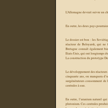
L’Allemagne devrait suivre un ch
En outre, les deux pays pourraien
Le dossier est bon : les Soviéti
réacteur de Beloyarsk, qui ne
Bretagne connaît également bie
Etats-Unis, qui ont longtemps été 
La construction du prototype De
Le développement des réacteurs à
cinquante ans, on manquera d’ura
surgénérateurs consomment de l
centrales à eau.
En outre, l’uranium naturel qui
plutonium. Ces centrales produi