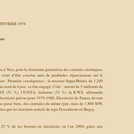
 FEVRIER 1976
nds
r, à Nice, pour la deuxième génération des centrales atomiques.
 vient d’être conclue aura de profondes répercussions sur le
er . Première conséquence : le réacteur Super-Phénix de 1.200
u nord de Lyon, va être engagé. Coût : autour de 5 milliards de
.D.F, (51 %), l’E.N.E.L. italienne (33 %), la R.W.E. allemande
lectricité prévue pour 1979-1980. Electricité de France devrait
 se passe bien, des centrales du même type, mais de 1.800 MW,
santes que les réacteurs actuels de type Fessenheim ou Bugey.
r 25 % de ses besoins en électricité, en l’an 2000, grâce aux