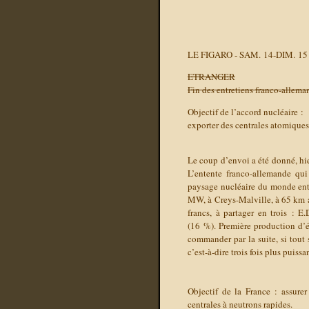
LE FIGARO -
SAM. 14-DIM. 15
ETRANGER
Fin des entretiens franco-allema
Objectif de l’accord nucléaire :
exporter des centrales atomiques
Le coup d’envoi a été donné, hie
L’entente franco-allemande qui
paysage nucléaire du monde enti
MW, à Creys-Malville, à 65 km a
francs, à partager en trois : E
(16 %). Première production d’é
commander par la suite, si tout
c’est-à-dire trois fois plus puis
Objectif de la France : assure
centrales à neutrons rapides.