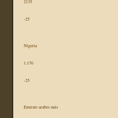
2135
-25
Nigeria
1.170
-25
Emirats arabes unis