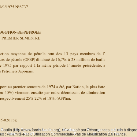
/9/1975 N°8737
ODUCTION DE PETROLE
AU PREMIER SEMESTRE
ction moyenne de pétrole brut des 13 pays membres de l’
urs de pétrole (OPEP) diminué de 16,7%, à 28 millions de barils
de 1975 par rapport à la même période l’ année précédente, a
 Pétroliers Japonais.
ort au premier semestre de 1974 a été, par Nation, la plus forte
on 40%) viennent ensuite par ordre décroissant de diminution
c respectivement 25% 22% et 18%. (AFP)mr.
05-026.jpg
 Baulin (http://www.fonds-baulin.org), développé par
Résurgences
, est mis à dispo
 : Paternité-Pas d’Utilisation Commerciale-Pas de Modification 2.0 France.