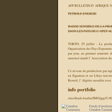
AFP BULLETIN D’ AFRIQUE 30
PETROLE-ENERGIE
BAISSE SENSIBLE DE LA PR
DANS LES PAYS DE L’ OPEP 
TOKYO, 29 juillet - La produ
Organisation des Pays Exportate
par jour, au premier semestre 
annoncé mardi l’ Association des
Ce niveau de production par rapp
en Equateur et en Libye (envir
Koweït, l’ Algérie saoudite ave
info portfolio
sites/fonds-baulin/IMG/jpg/U-0
Fonds d’archives
Creative Commons