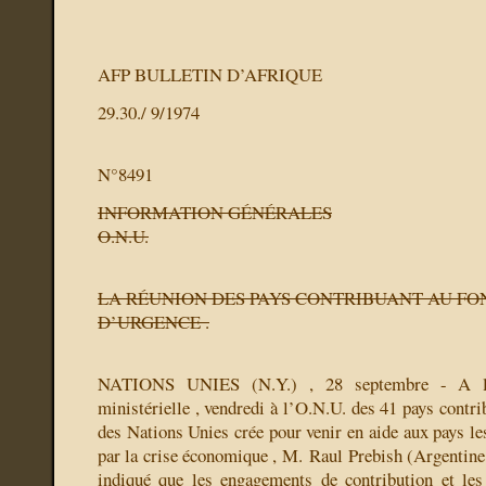
AFP BULLETIN D’AFRIQUE
29.30./ 9/1974
N°8491
INFORMATION GÉNÉRALES
O.N.U.
LA RÉUNION DES PAYS CONTRIBUANT AU FO
D’URGENCE .
NATIONS UNIES (N.Y.) , 28 septembre - A la
ministérielle , vendredi à l’O.N.U. des 41 pays contr
des Nations Unies crée pour venir en aide aux pays le
par la crise économique , M. Raul Prebish (Argentine 
indiqué que les engagements de contribution et les 