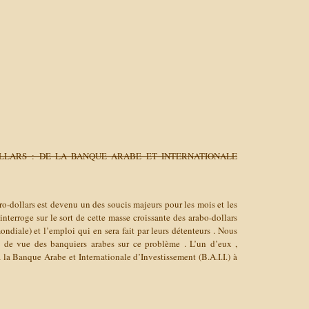
LARS : DE LA BANQUE ARABE ET INTERNATIONALE
o-dollars est devenu un des soucis majeurs pour les mois et les
nterroge sur le sort de cette masse croissante des arabo-dollars
diale) et l’emploi qui en sera fait par leurs détenteurs . Nous
 de vue des banquiers arabes sur ce problème . L’un d’eux ,
la Banque Arabe et Internationale d’Investissement (B.A.I.I.) à