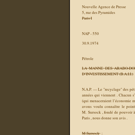
Nouvelle Agence de Presse
5, rue des Pyramides
Paris I
NAP - 550
30.9.1974
Pétrole
LA MANNE DES ARABO-DOL
D’INVESTISSEMENT (B.A.I.I.)
N.A.P. — Le "recyclage" des pétr
années qui viennent . Chacun s’i
(qui menaceraient l’économie mon
avons voulu connaître le point
M. Sursock , fondé de pouvoir à 
Paris , nous donne son avis .
M.Sursock
: