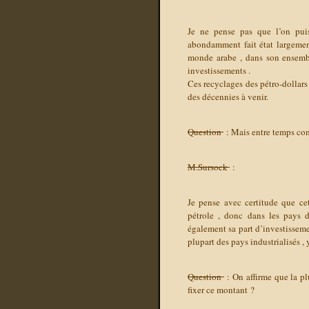
Je ne pense pas que l’on puis
abondamment fait état largement
monde arabe , dans son ensemble
investissements .
Ces recyclages des pétro-dollar
des décennies à venir.
Question
: Mais entre temps comm
M.Sursock
:
Je pense avec certitude que ce
pétrole , donc dans les pays d
également sa part d’investisseme
plupart des pays industrialisés , 
Question
: On affirme que la pl
fixer ce montant ?