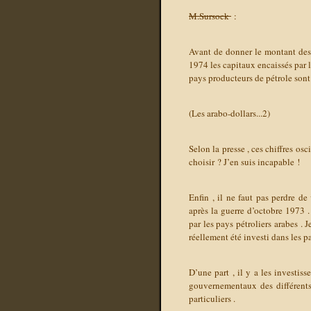
M.Sursock
:
Avant de donner le montant des p
1974 les capitaux encaissés par 
pays producteurs de pétrole sont
(Les arabo-dollars...2)
Selon la presse , ces chiffres osc
choisir ? J’en suis incapable !
Enfin , il ne faut pas perdre d
après la guerre d’octobre 1973 .
par les pays pétroliers arabes . 
réellement été investi dans les pa
D’une part , il y a les investiss
gouvernementaux des différents p
particuliers .