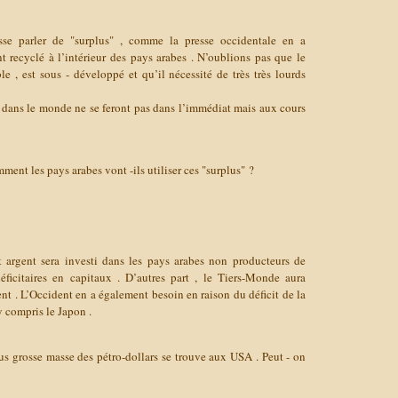
se parler de "surplus" , comme la presse occidentale en a
 recyclé à l’intérieur des pays arabes . N’oublions pas que le
 , est sous - développé et qu’il nécessité de très très lourds
s dans le monde ne se feront pas dans l’immédiat mais aux cours
ent les pays arabes vont -ils utiliser ces "surplus" ?
t argent sera investi dans les pays arabes non producteurs de
éficitaires en capitaux . D’autres part , le Tiers-Monde aura
nt . L’Occident en a également besoin en raison du déficit de la
y compris le Japon .
us grosse masse des pétro-dollars se trouve aux USA . Peut - on