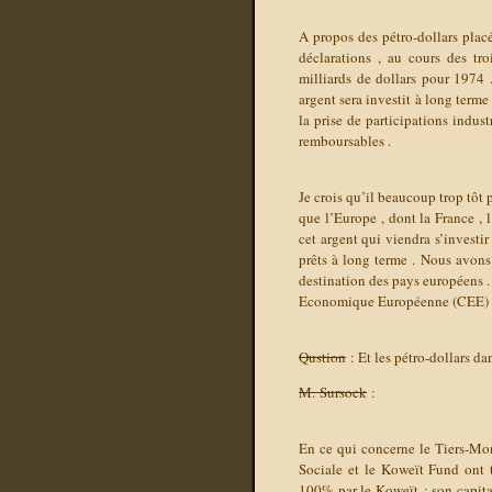
A propos des pétro-dollars plac
déclarations , au cours des tro
milliards de dollars pour 1974 . 
argent sera investit à long terme
la prise de participations indust
remboursables .
Je crois qu’il beaucoup trop tôt 
que l’Europe , dont la France , 
cet argent qui viendra s’investir
prêts à long terme . Nous avons
destination des pays européens 
Economique Européenne (CEE) 
Qustion
: Et les pétro-dollars d
M. Sursock
:
En ce qui concerne le Tiers-Mon
Sociale et le Koweït Fund ont 
100% par le Koweït ; son capital