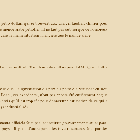
étro-dollars qui se trouvent aux Usa , il faudrait chiffrer pour
le monde arabe pétrolier . Il ne faut pas oublier que de nombreux
 dans la même situation financière que le monde arabe .
illent entre 40 et 70 milliards de dollars pour 1974 . Quel chiffre
e vue que l’augmentation du prix du pétrole a vraiment eu lieu
 Donc , ces excédents , n’ont pas encore été entièrement perçus
Je crois qu’il est trop tôt pour donner une estimation de ce qui a
ys industrialisés .
ements officiels faits par les instituts gouvernementaux et para-
ays . Il y a , d’autre part , les investissements faits par des