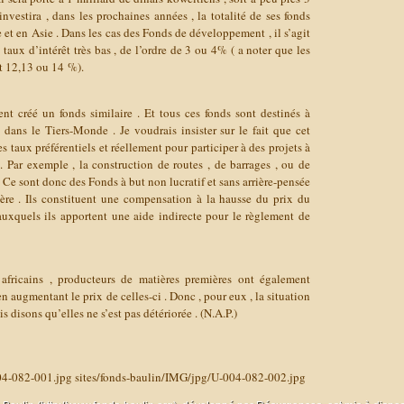
investira , dans les prochaines années , la totalité de ses fonds
 et en Asie . Dans les cas des Fonds de développement , il s’agit
s taux d’intérêt très bas , de l’ordre de 3 ou 4% ( a noter que les
nt 12,13 ou 14 %).
t créé un fonds similaire . Et tous ces fonds sont destinés à
 dans le Tiers-Monde . Je voudrais insister sur le fait que cet
es taux préférentiels et réellement pour participer à des projets à
 . Par exemple , la construction de routes , de barrages , ou de
Ce sont donc des Fonds à but non lucratif et sans arrière-pensée
ère . Ils constituent une compensation à la hausse du prix du
 auxquels ils apportent une aide indirecte pour le règlement de
africains , producteurs de matières premières ont également
en augmentant le prix de celles-ci . Donc , pour eux , la situation
is disons qu’elles ne s’est pas détériorée . (N.A.P.)
04-082-001.jpg
sites/fonds-baulin/IMG/jpg/U-004-082-002.jpg