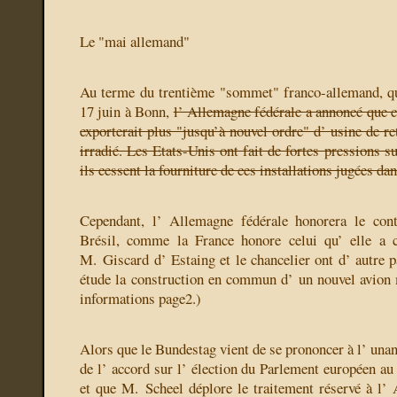
Le "mai allemand"
Au terme du trentième "sommet" franco-allemand, qu
17 juin à Bonn,
l’ Allemagne fédérale a annoncé que c
exporterait plus "jusqu’à nouvel ordre" d’ usine de r
irradié. Les Etats-Unis ont fait de fortes pressions s
ils cessent la fourniture de ces installations jugées da
Cependant, l’ Allemagne fédérale honorera le cont
Brésil, comme la France honore celui qu’ elle a c
M. Giscard d’ Estaing et le chancelier ont d’ autre p
étude la construction en commun d’ un nouvel avion 
informations page2.)
Alors que le Bundestag vient de se prononcer à l’ unani
de l’ accord sur l’ élection du Parlement européen au 
et que M. Scheel déplore le traitement réservé à l’