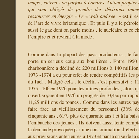
temps , entend - on parfois à Londres. Autant profiter
qui sont obligés de prendre des décisions immé
ressources en énergie » Le « wait and see
» est il e
de l’art de vivre britannique . Et puis il y a le pétro
aussi le gaz dont on parle moins , le nucléaire et ce ch
l’empire et et revient à la mode .
Comme dans la plupart des pays producteurs , le faib
porté un sérieux coup aux houillères . Entre 1950 
charbonnière a décliné de 220 millions à 140 millions
1973 -1974 a eu pour effet de rendre compétitifs les 
du fuel . Malgré cela , le déclin s’est poursuivi : 1
1975 , 106 en 1976 pour les mines profondes , alors que
ouvert voyaient en 1976 un progrès de 10,4% par rappo
11,25 millions de tonnes . Comme dans les autres pay
faire face au vieillissement du personnel (38% d
cinquante ans , 61% plus de quarante ans ) et à la bais
l’embauche des jeunes . Ils doivent aussi tenir compt
la demande provoquée par une consommation d’électric
aux prévisions antérieures à 1973 et par la crise de la s