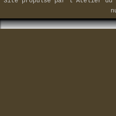
Site propulsé par
l'Atelier du 
n