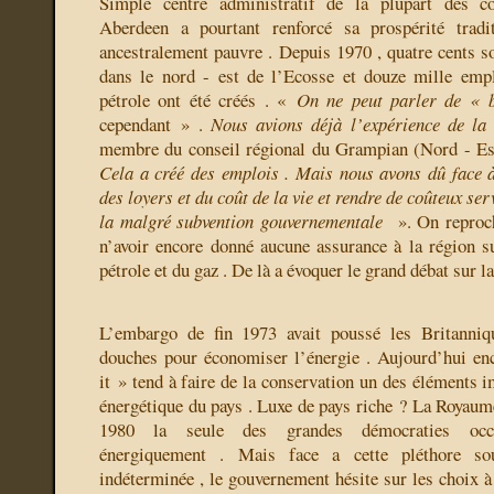
Simple centre administratif de la plupart des co
Aberdeen a pourtant renforcé sa prospérité tradi
ancestralement pauvre . Depuis 1970 , quatre cents so
dans le nord - est de l’Ecosse et douze mille empl
pétrole ont été créés . «
On ne peut parler de « 
cependant » .
Nous avions déjà l’expérience de la 
membre du conseil régional du Grampian (Nord - Est
Cela a créé des emplois . Mais nous avons dû face 
des loyers et du coût de la vie et rendre de coûteux se
la malgré subvention gouvernementale
». On reproc
n’avoir encore donné aucune assurance à la région su
pétrole et du gaz . De là a évoquer le grand débat sur la
L’embargo de fin 1973 avait poussé les Britanniq
douches pour économiser l’énergie . Aujourd’hui en
it » tend à faire de la conservation un des éléments i
énergétique du pays . Luxe de pays riche ? La Royaume 
1980 la seule des grandes démocraties occid
énergiquement . Mais face a cette pléthore so
indéterminée , le gouvernement hésite sur les choix à