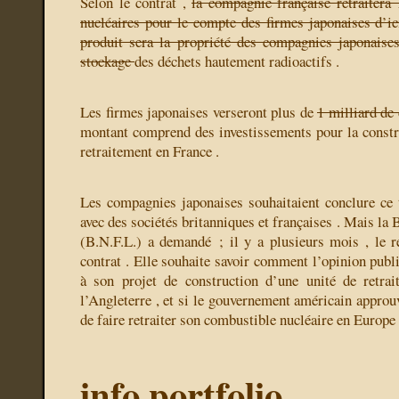
Selon le contrat ,
la compagnie française retraitera
nucléaires pour le compte des firmes japonaises d’i
produit sera la propriété des compagnies japonaise
stockage
des déchets hautement radioactifs .
Les firmes japonaises verseront plus de
1 milliard de
montant comprend des investissements pour la constru
retraitement en France .
Les compagnies japonaises souhaitaient conclure ce t
avec des sociétés britanniques et françaises . Mais la 
(B.N.F.L.) a demandé ; il y a plusieurs mois , le r
contrat . Elle souhaite savoir comment l’opinion publ
à son projet de construction d’une unité de retra
l’Angleterre , et si le gouvernement américain approu
de faire retraiter son combustible nucléaire en Europe 
info portfolio