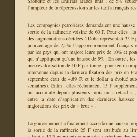
Saoudite et les Emirats arabes unis , de 5% seulem
l’ampleur de la répercussion sur les tarifs français res
Les compagnies pétrolières demandaient une hausse 
sortie de la raffinerie voisine de 60 F. Pour elles , 
des augmentations décidées à Doha représentait 35 F pa
pourcentage de 7,5% l’approvisionnement français é
par les pays qui ont majoré leurs prix de 10% et pour
qui n’appliquent qu’une hausse de 5% . En outre , les
une revalorisation de 10 F par tonne , pour tenir comp
intervenue depuis la dernière fixation des prix en Fr
septembre était de 4,89 F. et le dollar a évolué au
semaines). Enfin , elles réclamaient 15 F supplémenta
ont accumulé depuis plusieurs mois un « retard » ,
entre la date d’application des dernières hausses
majorations des prix du « brut » .
Le gouvernement a finalement accordé une hausse moy
la sortie de la raffinerie 25 F sont attribués au lit
« brut » 10 F pour tenir compte des variations des cou