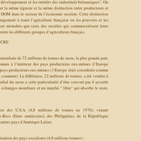
développement et les intérêts des industriels britanniques". On
er la même rigueur et la même distinction entre producteurs et
s DOM dans le secteur de l’économie sucrière. Cette distinction
largement à toute l’agriculture française ou les pouvoirs et les
ien moindres que ceux des sociétés qui commercialisent leurs
entre les différents groupes d’agriculteurs français.
UCRE
ondiale de 72 millions de tonnes de sucre, la plus grande part,
mmée à l’intérieur des pays producteurs eux-mêmes (l’Europe
es pays producteurs eux-mêmes ( l’Europe était considérée comme
t commun). La différence, 22 millions de tonnes, a été vendue à
ial du sucre a cette particularité d’être couvert par 4 accords
échanges mondiaux et un marché " libre" qui absorbe le reste.
tion des U.S.A. (4,8 millions de tonnes en 1970), venant
-Rico (Etats américains), des Philippines, de la République
autres pays d’Amérique Latine.
ination des pays socialistes (4,8 millions tonnes) ;