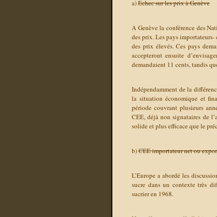
a)
Echec sur les prix à Genève
A Genève la conférence des Natio
des prix. Les pays importateurs-
des prix élevés. Ces pays dema
accepteront ensuite d’envisage
demandaient 11 cents, tandis que
Indépendamment de la différence e
la situation économique et fina
période couvrant plusieurs anné
CEE, déjà non signataires de l’
solide et plus efficace que le pré
b)
CEE importateur net ou export
L’Europe a abordé les discussion
sucre dans un contexte très dif
sucrier en 1968.