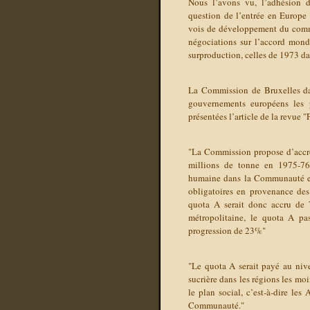
Nous l’avons vu, l’adhésion 
question de l’entrée en Europe
vois de développement du common
négociations sur l’accord mon
surproduction, celles de 1973 da
La Commission de Bruxelles d
gouvernements européens les p
présentées l’article de la revue
"La Commission propose d’accro
millions de tonne en 1975-76
humaine dans la Communauté en
obligatoires en provenance des
quota A serait donc accru de 7
métropolitaine, le quota A p
progression de 23%"
"Le quota A serait payé au nive
sucrière dans les régions les mo
le plan social, c’est-à-dire les
Communauté."