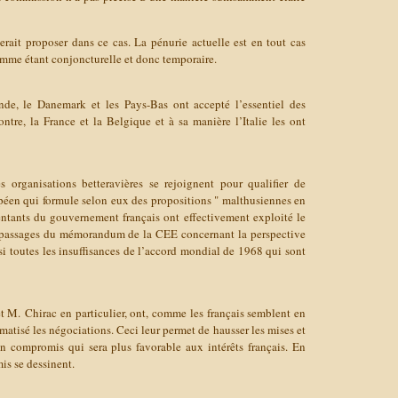
erait proposer dans ce cas. La pénurie actuelle est en tout cas
mme étant conjoncturelle et donc temporaire.
lande, le Danemark et les Pays-Bas ont accepté l’essentiel des
ntre, la France et la Belgique et à sa manière l’Italie les ont
s organisations betteravières se rejoignent pour qualifier de
éen qui formule selon eux des propositions " malthusiennes en
entants du gouvernement français ont effectivement exploité le
es passages du mémorandum de la CEE concernant la perspective
ssi toutes les insuffisances de l’accord mondial de 1968 qui sont
et M. Chirac en particulier, ont, comme les français semblent en
matisé les négociations. Ceci leur permet de hausser les mises et
un compromis qui sera plus favorable aux intérêts français. En
is se dessinent.