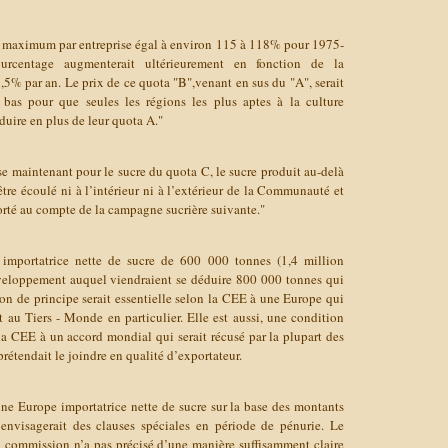
ota maximum par entreprise égal à environ 115 à 118% pour 1975-
centage augmenterait ultérieurement en fonction de la
% par an. Le prix de ce quota "B",venant en sus du "A", serait
bas pour que seules les régions les plus aptes à la culture
oduire en plus de leur quota A."
sse maintenant pour le sucre du quota C, le sucre produit au-delà
re écoulé ni à l’intérieur ni à l’extérieur de la Communauté et
porté au compte de la campagne sucrière suivante."
 importatrice nette de sucre de 600 000 tonnes (1,4 million
veloppement auquel viendraient se déduire 800 000 tonnes qui
tion de principe serait essentielle selon la CEE à une Europe qui
 au Tiers - Monde en particulier. Elle est aussi, une condition
 la CEE à un accord mondial qui serait récusé par la plupart des
rétendait le joindre en qualité d’exportateur.
une Europe importatrice nette de sucre sur la base des montants
nvisagerait des clauses spéciales en période de pénurie. Le
 commission n’a pas précisé d’une manière suffisamment claire