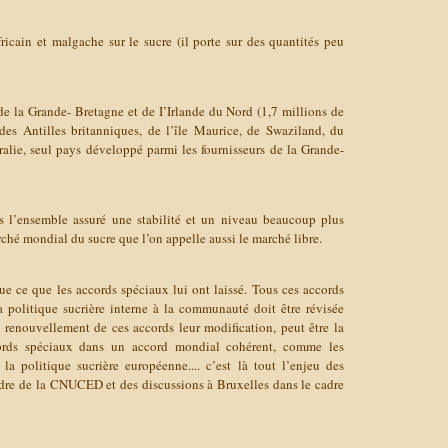
fricain et malgache sur le sucre (il porte sur des quantités peu
 de la Grande- Bretagne et de I’Irlande du Nord (1,7 millions de
des Antilles britanniques, de l’île Maurice, de Swaziland, du
ralie, seul pays développé parmi les fournisseurs de la Grande-
 l’ensemble assuré une stabilité et un niveau beaucoup plus
rché mondial du sucre que l’on appelle aussi le marché libre.
ue ce que les accords spéciaux lui ont laissé. Tous ces accords
a politique sucrière interne à la communauté doit être révisée
renouvellement de ces accords leur modification, peut être la
cords spéciaux dans un accord mondial cohérent, comme les
la politique sucrière européenne.... c’est là tout l’enjeu des
dre de la CNUCED et des discussions à Bruxelles dans le cadre