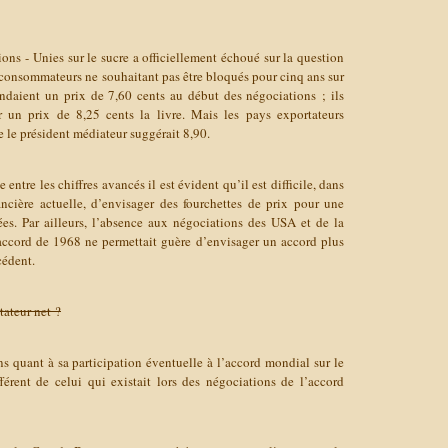
ns - Unies sur le sucre a officiellement échoué sur la question
 consommateurs ne souhaitant pas être bloqués pour cinq ans sur
ndaient un prix de 7,60 cents au début des négociations ; ils
r un prix de 8,25 cents la livre. Mais les pays exportateurs
 le président médiateur suggérait 8,90.
ntre les chiffres avancés il est évident qu’il est difficile, dans
ncière actuelle, d’envisager des fourchettes de prix pour une
es. Par ailleurs, l’absence aux négociations des USA et de la
accord de 1968 ne permettait guère d’envisager un accord plus
cédent.
ateur net ?
s quant à sa participation éventuelle à l’accord mondial sur le
férent de celui qui existait lors des négociations de l’accord