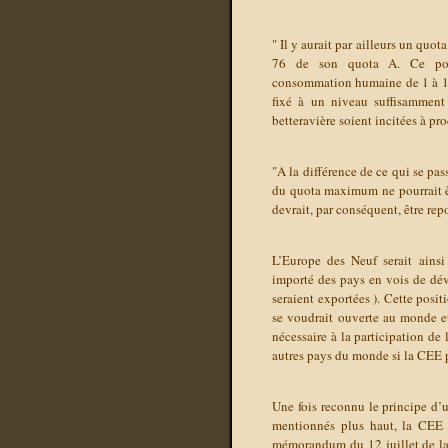
" Il y aurait par ailleurs un qu
76 de son quota A. Ce pour
consommation humaine de 1 à 1,5
fixé à un niveau suffisamment 
betteravière soient incitées à pr
"A la différence de ce qui se pa
du quota maximum ne pourrait êt
devrait, par conséquent, être re
L’Europe des Neuf serait ainsi
importé des pays en vois de dé
seraient exportées ). Cette posi
se voudrait ouverte au monde et
nécessaire à la participation de
autres pays du monde si la CEE p
Une fois reconnu le principe d’
mentionnés plus haut, la CEE e
mémorandum du 12 juillet de la