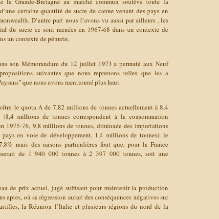
de la Grande-Bretagne au marché commun soulève toute la
 d’une certaine quantité de sucre de canne venant des pays en
wealth. D’autre part nous l’avons vu aussi par ailleurs , les
dial du sucre ce sont menées en 1967-68 dans un contexte de
ns un contexte de pénurie.
ans son Mémorandum du 12 juillet 1973 a permuté aux Neuf
ropositions suivantes que nous reprenons telles que les a
 "Paysans" que nous avons mentionné plus haut.
ître le quota A de 7,82 millions de tonnes actuellement à 8,4
 (8,4 millions de tonnes correspondent à la consommation
 1975-76, 9,8 millions de tonnes, diminuée des importations
 pays en voie de développement, 1,4 millions de tonnes). le
,8% mais des raisons particulières font que, pour la France
asserait de 1 940 000 tonnes à 2 397 000 tonnes, soit une
au de prix actuel, jugé suffisant pour maintenir la production
ins aptes, où sa régression aurait des conséquences négatives sur
 Antilles, la Réunion l’Italie et plusieurs régions du nord de la