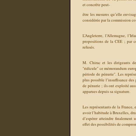
et concrète peut-
être les mesures qu’elle envisag
considérée par la commission co
L’Angleterre, l’Allemagne, l’Ir
propositions de la CEE ; par co
refusés.
M. Chirac et les dirigeants de
"ridicule" ce mémorandum europ
période de pénurie". Les représ
plus possible l’insuffisance d
de pénurie ; ils ont exploité au
apparues depuis sa signature.
Les représentants de la France, 
avoir l’habitude à Bruxelles, dra
d’espérer atteindre finalement 
effet des possibilités de comprom