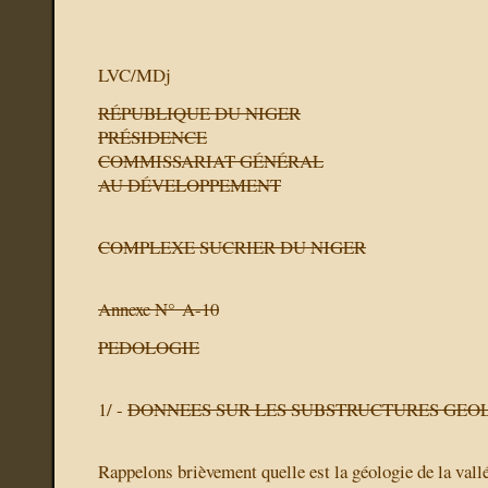
LVC/MDj
RÉPUBLIQUE DU NIGER
PRÉSIDENCE
COMMISSARIAT GÉNÉRAL
AU DÉVELOPPEMENT
COMPLEXE SUCRIER DU NIGER
Annexe N° A-10
PEDOLOGIE
1/ -
DONNEES SUR LES SUBSTRUCTURES GEO
Rappelons brièvement quelle est la géologie de la vallé