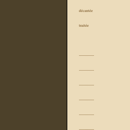
décantée
traitée
-------------
-------------
-------------
-------------
-------------
-------------