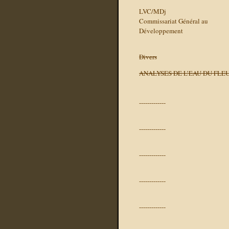
LVC/MDj
Commissariat Général au
Développement
Divers
ANALYSES DE L’EAU DU FLE
-------------
-------------
-------------
-------------
-------------