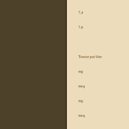
7,4
7,6
Teneur par litre
mg
meq
mg
meq