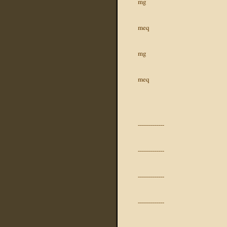
mg
meq
mg
meq
-------------
-------------
-------------
-------------