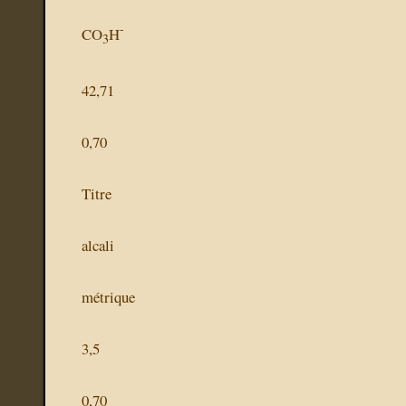
-
CO
H
3
42,71
0,70
Titre
alcali
métrique
3,5
0,70