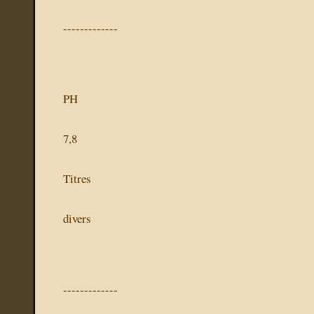
-------------
PH
7,8
Titres
divers
-------------