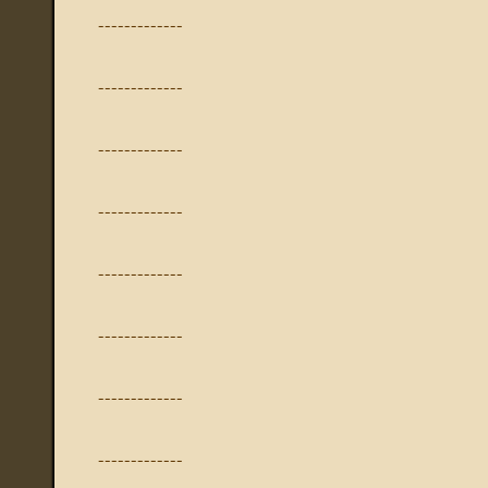
-------------
-------------
-------------
-------------
-------------
-------------
-------------
-------------