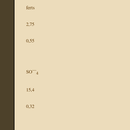
ferts
2,75
0,55
—
SO
4
15,4
0,32