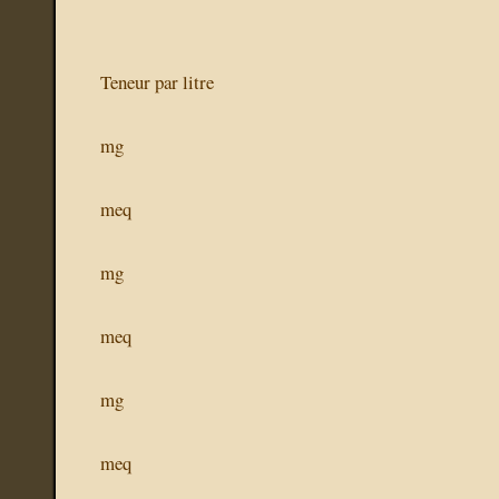
Teneur par litre
mg
meq
mg
meq
mg
meq