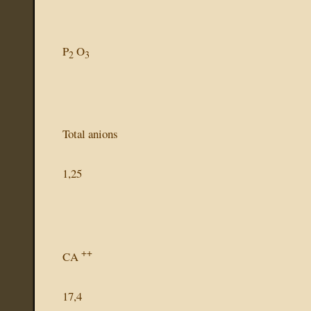
P
O
2
3
Total anions
1,25
++
CA
17,4