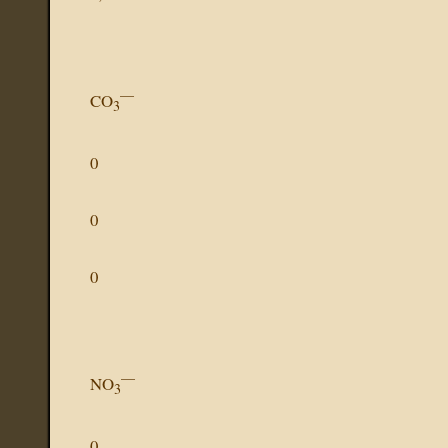
—
CO
3
0
0
0
—
NO
3
0