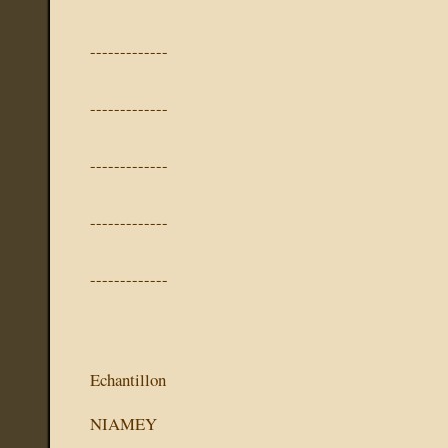
-------------
-------------
-------------
-------------
-------------
Echantillon
NIAMEY