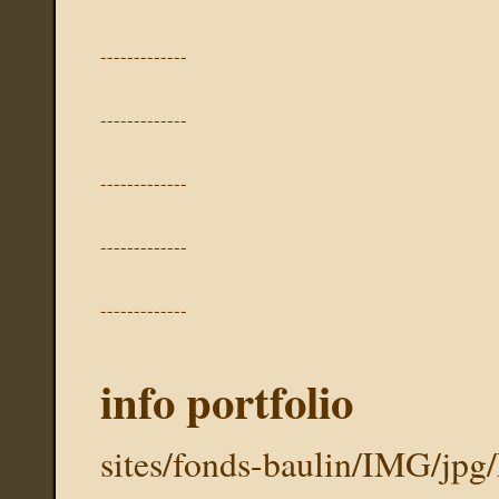
-------------
-------------
-------------
-------------
-------------
info portfolio
sites/fonds-baulin/IMG/jpg