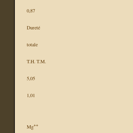
0,87
Dureté
totale
T.H. T.M.
5,05
1,01
++
Mg