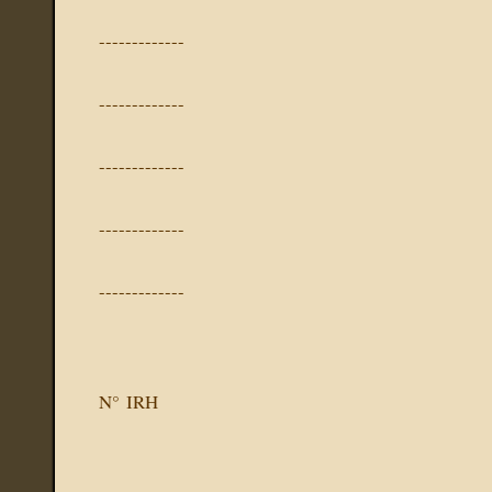
-------------
-------------
-------------
-------------
-------------
N° IRH