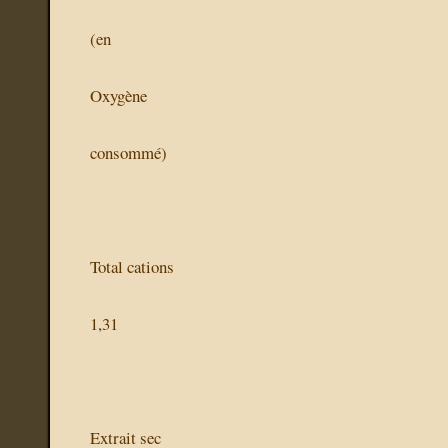
(en
Oxygène
consommé)
Total cations
1,31
Extrait sec