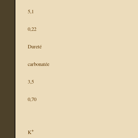
5,1
0,22
Dureté
carbonatée
3,5
0,70
+
K