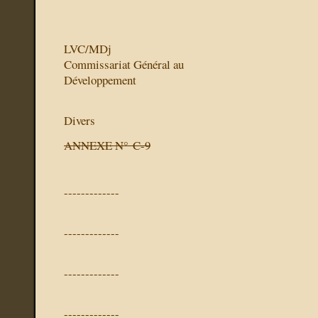
LVC/MDj
Commissariat Général au
Développement
Divers
ANNEXE N° C-9
-------------
-------------
-------------
-------------