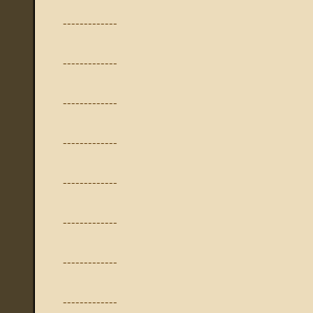
-------------
-------------
-------------
-------------
-------------
-------------
-------------
-------------