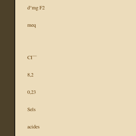
d°mg F2
meq
—
CI
8,2
0,23
Sels
acides