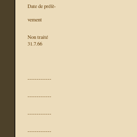
Date de prélè-
vement
Non traité
31.7.66
-------------
-------------
-------------
-------------