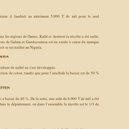
ntaire il faudrait au minimum 5.000 T de mil pour le seul
ns les régions de Ourno, Kallé et Arzérori la récolte a été nulle.
tions de Galma et Gandassamon est en exode à cause du manque
it se ravitailler au Nigéria.
DAOUA
culture de niébé ne s’est développée.
tion de coton, tandis que pour l’arachide la baisse est de 50 %
GATTEN
o a baissé de 40 %. De la sorte, une aide de 6.000 T de mil a été
 dans le département, où dans l’ensemble la récolte est le 1/3 de