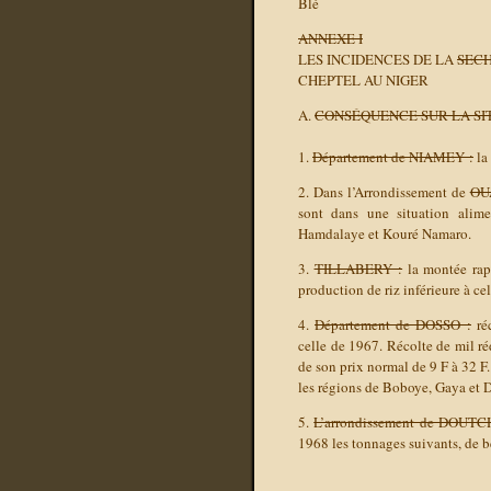
Blé
ANNEXE I
LES INCIDENCES DE LA
SECH
CHEPTEL AU NIGER
A.
CONSÉQUENCE SUR LA SI
1.
Département de NIAMEY :
la 
2. Dans l’Arrondissement de
OU
sont dans une situation alimen
Hamdalaye et Kouré Namaro.
3.
TILLABERY :
la montée rapi
production de riz inférieure à ce
4.
Département de DOSSO :
réc
celle de 1967. Récolte de mil r
de son prix normal de 9 F à 32 F.
les régions de Boboye, Gaya et 
5.
L’arrondissement de DOUTCH
1968 les tonnages suivants, de b