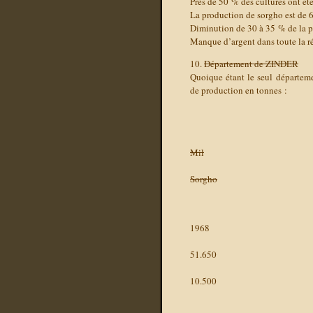
Près de 50 % des cultures ont ét
La production de sorgho est de 6
Diminution de 30 à 35 % de la p
Manque d’argent dans toute la r
10.
Département de ZINDER
Quoique étant le seul départeme
de production en tonnes :
Mil
Sorgho
1968
51.650
10.500