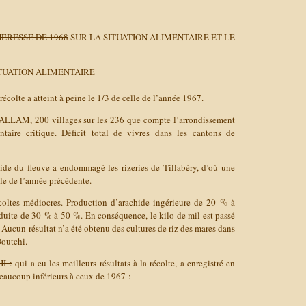
ERESSE DE 1968
SUR LA SITUATION ALIMENTAIRE ET LE
TUATION ALIMENTAIRE
récolte a atteint à peine le 1/3 de celle de l’année 1967.
ALLAM
, 200 villages sur les 236 que compte l’arrondissement
taire critique. Déficit total de vivres dans les cantons de
de du fleuve a endommagé les rizeries de Tillabéry, d’où une
lle de l’année précédente.
oltes médiocres. Production d’arachide ingérieure de 20 % à
éduite de 30 % à 50 %. En conséquence, le kilo de mil est passé
 Aucun résultat n’a été obtenu des cultures de riz des mares dans
Doutchi.
I :
qui a eu les meilleurs résultats à la récolte, a enregistré en
eaucoup inférieurs à ceux de 1967 :