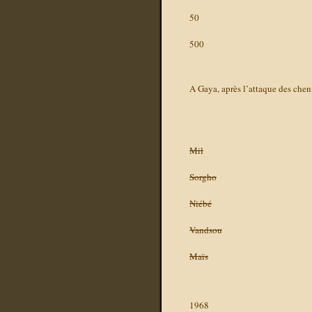
50
500
A Gaya, après l’attaque des cheni
Mil
Sorgho
Niébé
Vandsou
Maïs
1968