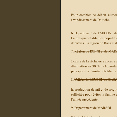
Pour combler ce déficit alime
arrondissement de Doutchi.
6.
Département de TAHOUA :
da
La presque totalité des popula
de vivres. La région de Bangui do
7.
Région de KONNI et de MA
à cause de la sécheresse aucune 
diminution en 30 % de la produc
par rapport à l’année précédente.
8.
Vallées de LOUDON et IBA
la production de mil et de sorgh
sollicitée pour éviter la famine
l’année précédente.
9.
Département de MARADI