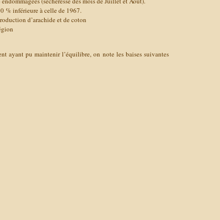
é endommagées (sécheresse des mois de Juillet et Août).
0 % inférieure à celle de 1967.
roduction d’arachide et de coton
égion
nt ayant pu maintenir l’équilibre, on note les baises suivantes