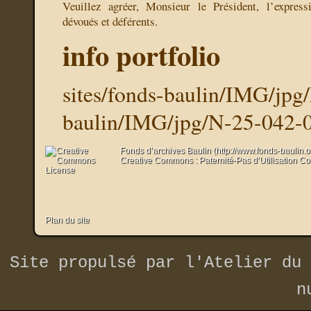
Veuillez agréer, Monsieur le Président, l’expres
dévoués et déférents.
info portfolio
sites/fonds-baulin/IMG/jpg
baulin/IMG/jpg/N-25-042-0
Fonds d’archives Baulin (http://www.fonds-baulin.
Creative Commons : Paternité-Pas d’Utilisation C
Plan du site
Site propulsé par
l'Atelier du 
n