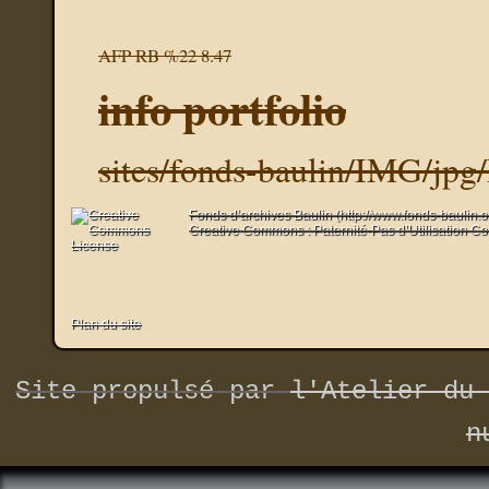
AFP RB %22 8.47
info portfolio
sites/fonds-baulin/IMG/jpg
Fonds d’archives Baulin (http://www.fonds-baulin.
Creative Commons : Paternité-Pas d’Utilisation C
Plan du site
Site propulsé par
l'Atelier du 
n