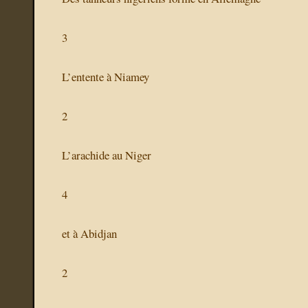
3
L’entente à Niamey
2
L’arachide au Niger
4
et à Abidjan
2