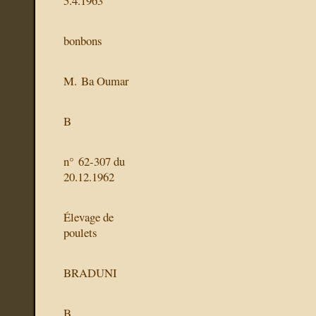
5.4.1963
bonbons
M. Ba Oumar
B
n° 62-307 du
20.12.1962
Élevage de
poulets
BRADUNI
B