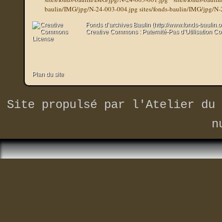
baulin/IMG/jpg/N-24-003-004.jpg
sites/fonds-baulin/IMG/jpg/N
Fonds d’archives Baulin (http://www.fonds-baulin.
Creative Commons : Paternité-Pas d’Utilisation C
Plan du site
Site propulsé par
l'Atelier du 
n