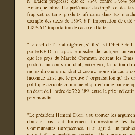
n’ avaient progressé que de 7,9% contre 37,6% pou
Amérique latine. Il a parlé aussi des impôts et des ta
frappent certains produits africains dans les march
exemple des taxes de 180% à l’ importation de café
148% à l’ importation de cacao en Italie.
"Le chef de l’ Etat nigérien, s’ il s’ est félicité de l
par le F.E.D., n’ a pu s’ empêcher de souligner un vér
que les pays du Marché Commun incitent les Etats a
produits au cours mondial, entre eux, la notion du
moins du cours mondial et encore moins du cours co
inconnue ainsi que le prouve l’ organisation qu’ ils o
politique agricole commune et qui entraîne par exempl
un écart de l’ ordre de 72 à 88% entre le prix indicatif 
prix mondial.
"Le président Hamani Diori a su trouver les arguments
doutons pas, ont fortement impressionné les ha
Communautés Européennes. Il s’ agit d’ un problè
surtout d’ un problème humain... Pour avoir su no