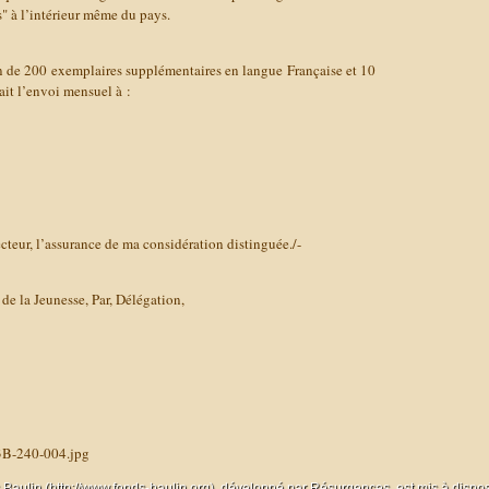
" à l’intérieur même du pays.
in de 200 exemplaires supplémentaires en langue Française et 10
ait l’envoi mensuel à :
cteur, l’assurance de ma considération distinguée./-
 de la Jeunesse, Par, Délégation,
3B-240-004.jpg
 Baulin (http://www.fonds-baulin.org), développé par
Résurgences
, est mis à dispo