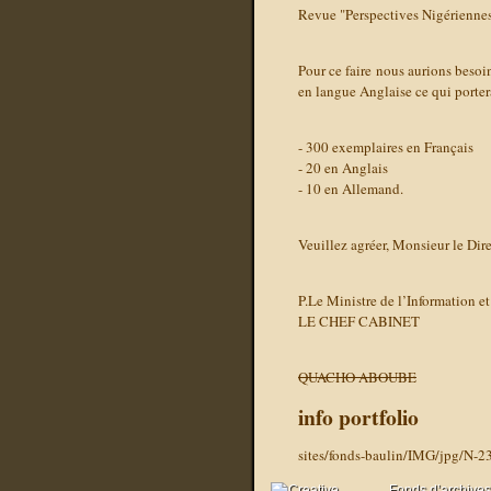
Revue "Perspectives Nigériennes
Pour ce faire nous aurions beso
en langue Anglaise ce qui porter
- 300 exemplaires en Français
- 20 en Anglais
- 10 en Allemand.
Veuillez agréer, Monsieur le Dire
P.Le Ministre de l’Information et
LE CHEF CABINET
QUACHO ABOUBE
info portfolio
sites/fonds-baulin/IMG/jpg/N-2
Fonds d’archives