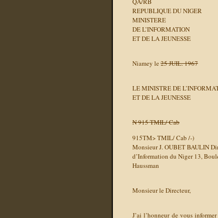
QA/RB
REPUBLIQUE DU NIGER
MINISTERE
DE L’INFORMATION
ET DE LA JEUNESSE
Niamey le
25 JUIL. 1967
LE MINISTRE DE L’INFORMA
ET DE LA JEUNESSE
N 915 TMIL/ Cab
915TM> TMIL/ Cab /-)
Monsieur J. OUBET BAULIN Dire
d’Information du Niger 13, Boul
Haussman
Monsieur le Directeur,
J’ai l’honneur de vous informer