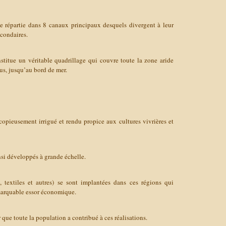
ite répartie dans 8 canaux principaux desquels divergent à leur
econdaires.
titue un véritable quadrillage qui couvre toute la zone aride
dus, jusqu’au bord de mer.
copieusement irrigué et rendu propice aux cultures vivrières et
nsi développés à grande échelle.
s, textiles et autres) se sont implantées dans ces régions qui
marquable essor économique.
r que toute la population a contribué à ces réalisations.