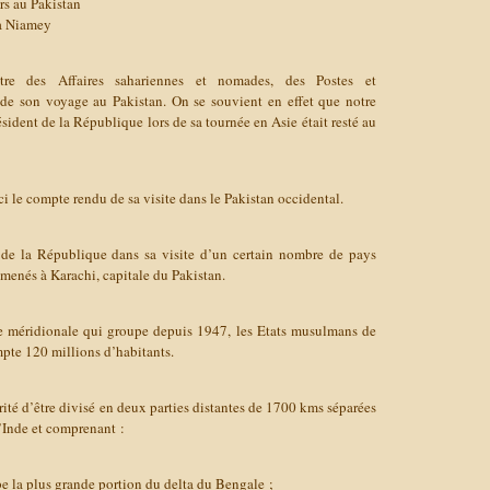
rs au Pakistan
 à Niamey
re des Affaires sahariennes et nomades, des Postes et
 de son voyage au Pakistan. On se souvient en effet que notre
sident de la République lors de sa tournée en Asie était resté au
 le compte rendu de sa visite dans le Pakistan occidental.
 de la République dans sa visite d’un certain nombre de pays
 amenés à Karachi, capitale du Pakistan.
ie méridionale qui groupe depuis 1947, les Etats musulmans de
mpte 120 millions d’habitants.
rité d’être divisé en deux parties distantes de 1700 kms séparées
l’Inde et comprenant :
be la plus grande portion du delta du Bengale ;