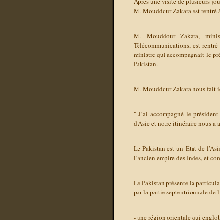
Après une visite de plusieurs jou
M. Mouddour Zakara est rentré
M. Mouddour Zakara, minist
Télécommunications, est rentré
ministre qui accompagnait le pré
Pakistan.
M. Mouddour Zakara nous fait ici
" J’ai accompagné le président
d’Asie et notre itinéraire nous a
Le Pakistan est un Etat de l’As
l’ancien empire des Indes, et co
Le Pakistan présente la particula
par la partie septentrionnale de 
- une région orientale qui englo