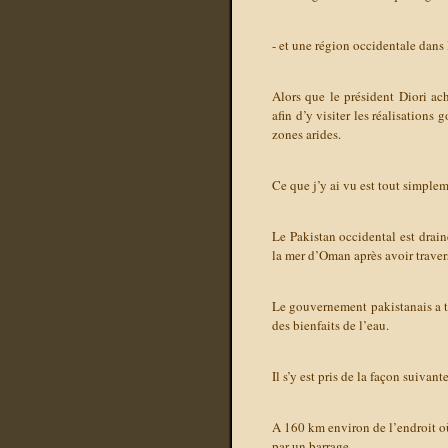
- et une région occidentale dans 
Alors que le président Diori ach
afin d’y visiter les réalisation
zones arides.
Ce que j’y ai vu est tout simple
Le Pakistan occidental est drain
la mer d’Oman après avoir travers
Le gouvernement pakistanais a to
des bienfaits de l’eau.
Il s’y est pris de la façon suivante
A 160 km environ de l’endroit où
par un barrage.