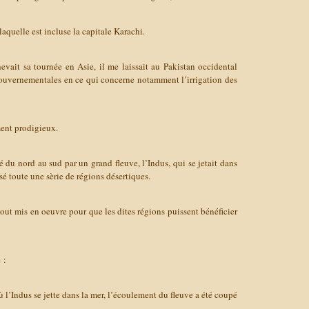
laquelle est incluse la capitale Karachi.
evait sa tournée en Asie, il me laissait au Pakistan occidental
s gouvernementales en ce qui concerne notamment l’irrigation des
ment prodigieux.
é du nord au sud par un grand fleuve, l’Indus, qui se jetait dans
é toute une sèrie de régions désertiques.
ut mis en oeuvre pour que les dites régions puissent bénéficier
 :
 l’Indus se jette dans la mer, l’écoulement du fleuve a été coupé