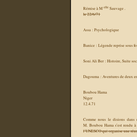
elle
Rémise à M
Sauvage .
le 22/6/71
Assa : Psychologique
Banice : Légende reprise sous f
Soni Ali Ber : Histoire, Suite so
Dagouma : Aventures de deux en
Boubou Hama
Niger
12.4.71
Comme nous le disions dans no
M. Boubou Hama s’est rendu à P
l’UNESCO qui organise une réunio