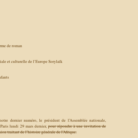
orme de roman
ciale et culturelle de l’Europe Sorylaïk
fants
tre dernier numéro, le président de l’Assemblée nationale,
aris lundi 29 mars dernier,
pour répondre à une invitation de
n traitant de l’histoire générale de l’Afrique.