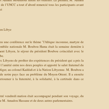
t Ahmed Mouddour furent les orateurs. Le premier, M. Ahmed
de l’UNCC a tout d’abord remercié tous les participants avant
ui
 en Libye
enu une conférence sur le thème "l’Afrique inconnue, martyre de
Assemblée nationale M. Boubou Hama était la semaine dernière à
ment Libyen, le séjour du président Boubou coïncidait avec le
be.
 Libyens de profiter des expériences du président qui a pris la
mé l’amitié entre nos deux peuples et apporté le salut fraternel du
 Niger, au colonel Kaddafi et à la Nation Libyenne. M. Boubou a
 de notre pays face au problème du Moyen-Orient. Il a ensuite
etourner à la fraternité, à la solidarité, à la certitude dans ce
ntré vendredi mation était accompagné pendant son voyage, du
ée M. Amadou Hassane et de deux autres parlementaires.