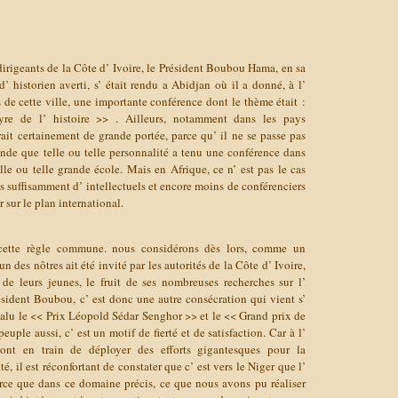
dirigeants de la Côte d’ Ivoire, le Président Boubou Hama, en sa
’ historien averti, s’ était rendu a Abidjan où il a donné, à l’
s de cette ville, une importante conférence dont le thème était :
yre de l’ histoire >> . Ailleurs, notamment dans les pays
ait certainement de grande portée, parce qu’ il ne se passe pas
ende que telle ou telle personnalité a tenu une conférence dans
elle ou telle grande école. Mais en Afrique, ce n’ est pas le cas
as suffisamment d’ intellectuels et encore moins de conférenciers
 sur le plan international.
cette règle commune. nous considérons dès lors, comme un
n des nôtres ait été invité par les autorités de la Côte d’ Ivoire,
 de leurs jeunes, le fruit de ses nombreuses recherches sur l’
ésident Boubou, c’ est donc une autre consécration qui vient s’
 valu le << Prix Léopold Sédar Senghor >> et le << Grand prix de
euple aussi, c’ est un motif de fierté et de satisfaction. Car à l’
sont en train de déployer des efforts gigantesques pour la
é, il est réconfortant de constater que c’ est vers le Niger que l’
rce que dans ce domaine précis, ce que nous avons pu réaliser