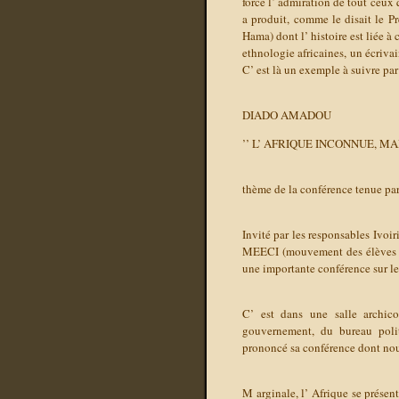
force l’ admiration de tout ceux q
a produit, comme le disait le 
Hama) dont l’ histoire est liée à c
ethnologie africaines, un écriva
C’ est là un exemple à suivre par
DIADO AMADOU
’’ L’ AFRIQUE INCONNUE, MA
thème de la conférence tenue pa
Invité par les responsables Ivoi
MEECI (mouvement des élèves et
une importante conférence sur le 
C’ est dans une salle archic
gouvernement, du bureau polit
prononcé sa conférence dont nous
M
arginale, l’ Afrique se présen