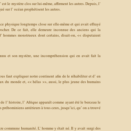
’ est le mystère clos sur lui-même, affirment les autres. Depuis, l’
ué sur l’ océan prophétisent les autres.
ence physique longtemps close sur elle-même et qui avait effrayé
ocher. De ce fait, elle demeure inconnue des anciens qui la
 d’ hommes monstrueux dont certains, disait-on, << disputaient
nconnu et son mystère, une incompréhension qui en avait fait la
ous faut expliquer notre continent afin de le réhabiliter et d’ en
eux du monde et, << hélas >>, aussi, le plus jeune des humains
 de l’ histoire, l’ Afrique apparaît comme ayant été le berceau le
s préhominiens antérieurs à tous ceux, jusqu’ici, qu’ on a trouvé
otre commune humanité. L’ homme y était né. Il y avait surgi des