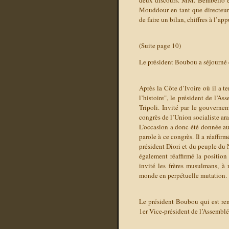
deux discours. MM. Bembello e
Mouddour en tant que directeur 
de faire un bilan, chiffres à l’app
(Suite page 10)
Le président Boubou a séjourné
Après la Côte d’Ivoire où il a t
l’histoire", le président de l’
Tripoli. Invité par le gouverne
congrès de l’Union socialiste ara
L’occasion a donc été donnée aux
parole à ce congrès. Il a réaffir
président Diori et du peuple du
également réaffirmé la position
invité les frères musulmans, à r
monde en perpétuelle mutation.
Le président Boubou qui est re
1er Vice-président de l’Assembl