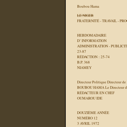
Boubou Hama
LE NIGER
FRATERNITÉ - TRAVAIL - PR
HEBDOMADAIRE
D’ INFORMATION
ADMINISTRATION - PUBLICI
23-87
RÉDACTION : 25-74
B.P. 368
NIAMEY
Directeur Politique Directeur de
BOUBOU HAMA Le Directeur de l’
RÉDACTEUR EN CHEF
OUMAROU IDE
DOUZIÈME ANNÉE
NUMÉRO 12
3 AVRIL 1972