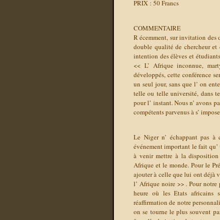
PRIX : 50 Francs
COMMENTAIRE
R
écemment, sur invitation des 
double qualité de chercheur et d
intention des élèves et étudiant
<< L’ Afrique inconnue, mart
développés, cette conférence ser
un seul jour, sans que l’ on ent
telle ou telle université, dans t
pour l’ instant. Nous n’ avons p
compétents parvenus à s’ imposer
Le Niger n’ échappant pas à 
événement important le fait qu’ u
à venir mettre à la disposition
Afrique et le monde. Pour le Pr
ajouter à celle que lui ont déjà
l’ Afrique noire >> . Pour notre p
heure où les Etats africains 
réaffirmation de notre personnalit
on se tourne le plus souvent pa