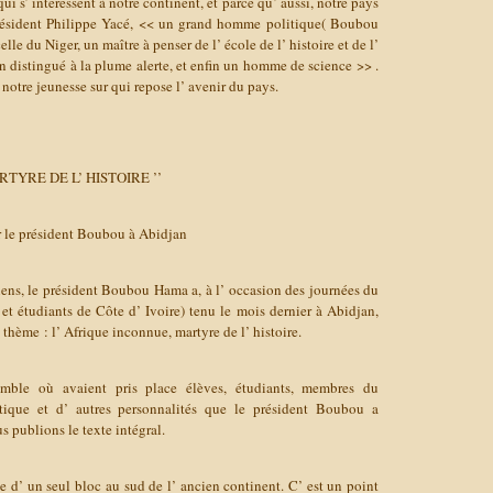
ui s’ intéressent à notre continent, et parce qu’ aussi, notre pays
Président Philippe Yacé, << un grand homme politique( Boubou
elle du Niger, un maître à penser de l’ école de l’ histoire et de l’
in distingué à la plume alerte, et enfin un homme de science >> .
 notre jeunesse sur qui repose l’ avenir du pays.
RTYRE DE L’ HISTOIRE ’’
r le président Boubou à Abidjan
riens, le président Boubou Hama a, à l’ occasion des journées du
 étudiants de Côte d’ Ivoire) tenu le mois dernier à Abidjan,
thème : l’ Afrique inconnue, martyre de l’ histoire.
omble où avaient pris place élèves, étudiants, membres du
ique et d’ autres personnalités que le président Boubou a
 publions le texte intégral.
te d’ un seul bloc au sud de l’ ancien continent. C’ est un point