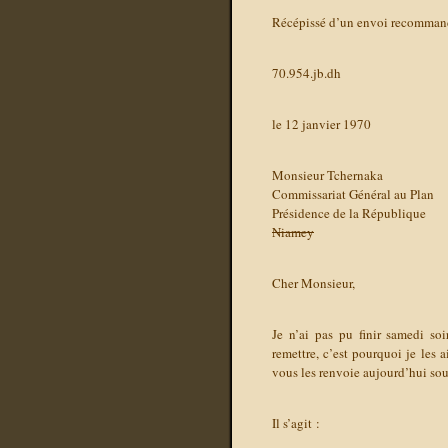
Récépissé d’un envoi recomman
70.954.jb.dh
le 12 janvier 1970
Monsieur Tchernaka
Commissariat Général au Plan
Présidence de la République
Niamey
Cher Monsieur,
Je n’ai pas pu finir samedi so
remettre, c’est pourquoi je les a
vous les renvoie aujourd’hui so
Il s’agit :