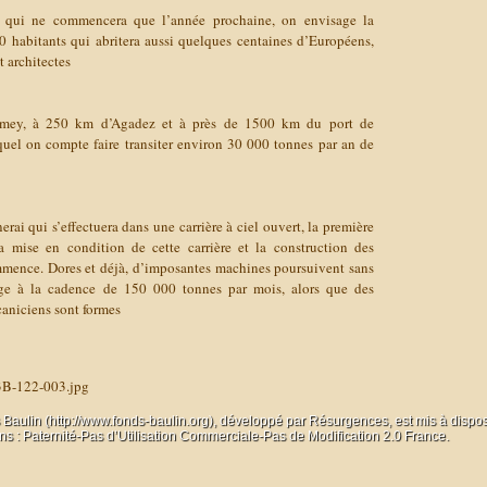
i qui ne commencera que l’année prochaine, on envisage la
0 habitants qui abritera aussi quelques centaines d’Européens,
t architectes
amey, à 250 km d’Agadez et à près de 1500 km du port de
el on compte faire transiter environ 30 000 tonnes par an de
rai qui s’effectuera dans une carrière à ciel ouvert, la première
 mise en condition de cette carrière et la construction des
mmence. Dores et déjà, d’imposantes machines poursuivent sans
age à la cadence de 150 000 tonnes par mois, alors que des
caniciens sont formes
3B-122-003.jpg
 Baulin (http://www.fonds-baulin.org), développé par
Résurgences
, est mis à dispo
 : Paternité-Pas d’Utilisation Commerciale-Pas de Modification 2.0 France.