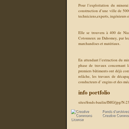
Pour l’exploitation du minera
construction d’une ville de 500
techniciens,experts,
ingénieurs
e
Elle se trouvera à 400 de Ni
Cotonneux au Dahomey, par lequ
marchandises et matériaux.
En attendant l’extraction du mine
phase de travaux concernant la
premiers bâtiments ont déjà co
relâche, les travaux de décap
conducteurs d’ engins et des mé
info portfolio
sites/fonds-baulin/IMG/jpg/N-2
Fonds d’archives
Creative Commons