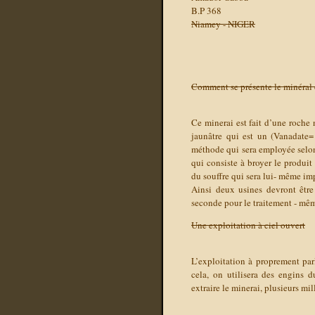
B.P 368
Niamey - NIGER
Comment se présente le minéral 
Ce minerai est fait d’une roche
jaunâtre qui est un (Vanadate= 
méthode qui sera employée selon 
qui consiste à broyer le produit 
du souffre qui sera lui- même im
Ainsi deux usines devront être 
seconde pour le traitement - mê
Une exploitation à ciel ouvert
L’exploitation à proprement parle
cela, on utilisera des engins d
extraire le minerai, plusieurs mi