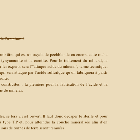
de l’uranium ?
 noir âtre qui est un oxyde de pechblende ou encore cette roche
tynyamunite et la carotite. Pour le traitement du minerai, la
les experts, sera l’"attaque acide du minerai", terme technique,
qui sera attaque par l’acide sulfurique qu’on fabriquera à partir
porté.
construites : la première pour la fabrication de l’acide et la
me du minerai.
r, se fera à ciel ouvert. Il faut donc décaper le stérile et pour
u type T.P et, pour atteindre la couche minéralisée afin d’en
llions de tonnes de terre seront remuées