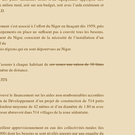
milieu rural, soit sur son budget, soit avec l’aide extérieure et
.D.
nt s’est associé à l’effort du Niger en finaçant dès 1959, près
ipements en place ne suffisent pas à couvrir tous les besoins.
ent du Niger, conscient de la nécessité de l’installation d’un
f du
es régions qui en sont dépourvues au Niger.
d’assurer à chaque habitant de
ces zones une ration de 30 litres
mètre de distance.
UITS
ouvé le financement sur les aides non-remboursables accordées
n de Développement d’un projet de construction de 514 puits
fondeur moyenne de 42 mètres et d’un diamètre de 1.80 m avec
 pour abreuvoir dans 514 villages de la zone sédentaire.
illeur approvisionnement en eau des collectivités rurales (les
 000) dont les besoins se sont révélés urgents par une enquête du