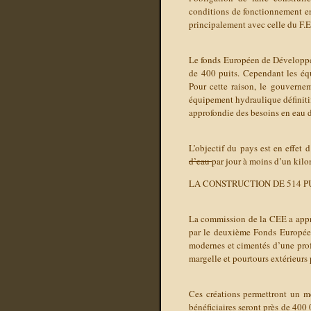
conditions de fonctionnement en 
principalement avec celle du F.E
Le fonds Européen de Développeme
de 400 puits. Cependant les équ
Pour cette raison, le gouvernem
équipement hydraulique définiti
approfondie des besoins en eau d
L’objectif du pays est en effet 
d’eau
par jour à moins d’un kilo
LA CONSTRUCTION DE 514 P
La commission de la CEE a appr
par le deuxième Fonds Europée
modernes et cimentés d’une pro
margelle et pourtours extérieurs
Ces créations permettront un me
bénéficiaires seront près de 400