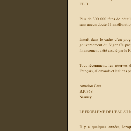
F.E.D.
Plus de 300 000 têtes de bétail
sans aucun doute à l’amélioratio
Inscrit dans le cadre d’un pro
gouvernement du Niger. Ce proje
financement a été assuré par le F.
Tout récemment, les réserves 
Français, allemands et Italiens p
Amadou Gara
B.P. 368
Niamey
LE PROBLÈME DE L’EAU AU 
Il y a quelques années, lorsqu