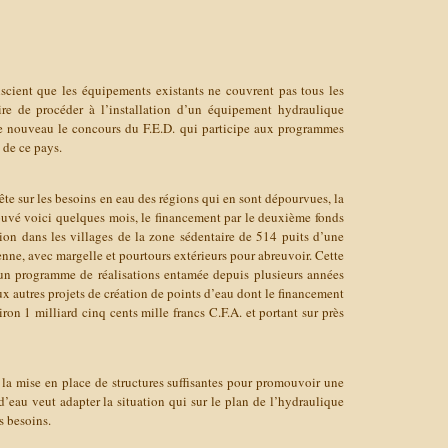
cient que les équipements existants ne couvrent pas tous les
re de procéder à l’installation d’un équipement hydraulique
 de nouveau le concours du F.E.D. qui participe aux programmes
 de ce pays.
ête sur les besoins en eau des régions qui en sont dépourvues, la
uvé voici quelques mois, le financement par le deuxième fonds
tion dans les villages de la zone sédentaire de 514 puits d’une
ne, avec margelle et pourtours extérieurs pour abreuvoir. Cette
d’un programme de réalisations entamée depuis plusieurs années
deux autres projets de création de points d’eau dont le financement
iron 1 milliard cinq cents mille francs C.F.A. et portant sur près
à la mise en place de structures suffisantes pour promouvoir une
d’eau veut adapter la situation qui sur le plan de l’hydraulique
s besoins.