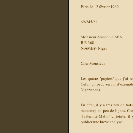
Paris,
le 12 février 1969
69-245/hl
Monsieur Amadou GABA
B.P. 368
NIAMEY
-Niger-
Cher Monsieur,
Les quatre "papiers" que j’ai re
Celui ci peut servir d’exemple
Nigériennes.
En effet, il y a très peu de fai
beaucoup en peu de lignes. Com
"Fraternité-Matin" ci-jointe, i
publier une brève analyse.