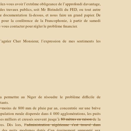
Voulez-vous avoir l’extrême obligeance de l’approfondi davantage,
 des travaux publics, soit Mr Birindelli du FED, ou tout autre
e documentation là-dessus, et nous faire un grand papier. De
, pour la conférence de la Francophonie, à partir de samedi
 vous contacter pour régler le problème financier.
d’agréer Cher Monsieur, l’expression de mes sentiments les
permettre au Niger de résoudre le problème difficile de
tants.
be
moins de 800 mm de pluie par an, concentrée sur une brève
pulation rurale dispersée dans 4 000 agglomérations, les puits
es milliers et creusés souvent jusqu’à
80 mètres en raison
de la
res. Dès lors,
l’administration nigérienne s’est trouvé dans
re des puits modernes dotés d’un équipement approprié aux