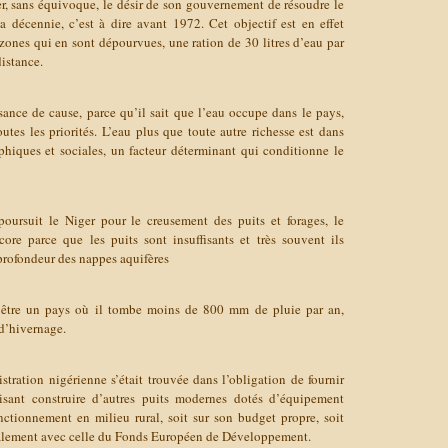
er, sans équivoque, le désir de son gouvernement de résoudre le
a décennie, c’est à dire avant 1972. Cet objectif est en effet
zones qui en sont dépourvues, une ration de 30 litres d’eau par
distance.
ssance de cause, parce qu’il sait que l’eau occupe dans le pays,
outes les priorités. L’eau plus que toute autre richesse est dans
aphiques et sociales, un facteur déterminant qui conditionne le
poursuit le Niger pour le creusement des puits et forages, le
re parce que les puits sont insuffisants et très souvent ils
 profondeur des nappes aquifères
ve être un pays où il tombe moins de 800 mm de pluie par an,
d’hivernage.
istration nigérienne s’était trouvée dans l’obligation de fournir
isant construire d’autres puits modernes dotés d’équipement
ctionnement en milieu rural, soit sur son budget propre, soit
ipalement avec celle du Fonds Européen de Développement.