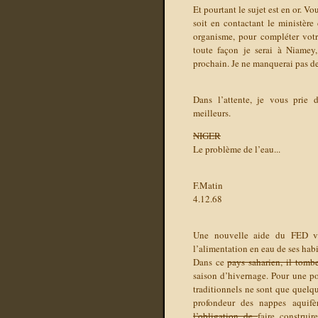
Et pourtant le sujet est en or. 
soit en contactant le ministère
organisme, pour compléter votr
toute façon je serai à Niamey
prochain. Je ne manquerai pas de
Dans l’attente, je vous prie 
meilleurs.
NIGER
Le problème de l’eau...
F.Matin
4.12.68
Une nouvelle aide du FED va 
l’alimentation en eau de ses habi
Dans ce
pays saharien, il tom
saison d’hivernage. Pour une po
traditionnels ne sont que quelqu
profondeur des nappes aquifè
l’obligation de
faire construi