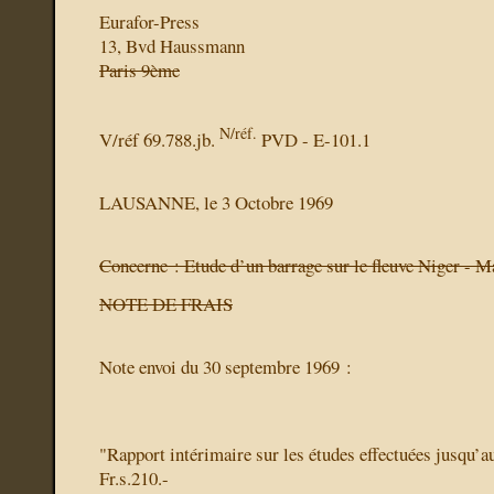
Eurafor-Press
13, Bvd Haussmann
Paris 9ème
N/réf.
V/réf 69.788.jb.
PVD - E-101.1
LAUSANNE,
le 3 Octobre 1969
Concerne : Etude d’un barrage sur le fleuve Niger - 
NOTE DE FRAIS
Note envoi du 30 septembre 1969 :
"Rapport intérimaire sur les études effectuées jusqu’a
Fr.s.210.-