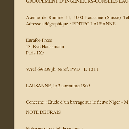
GROUPEMENT D’INGENIEURS-CONSEILS LA
Avenue de Rumine 11, 1000 Lausanne (Suisse) Té
Adresse télégraphique : EDITEC LAUSANNE
Eurafor-Press
13, Bvd Haussmann
Paris IXe
V/réf 69/839.jb. N/réf. PVD - E-101.1
LAUSANNE,
le 3 novembre 1969
Concerne : Etude d’un barrage sur le fleuve Niger - 
NOTE DE FRAIS
Notre envoi postal de ce jour :