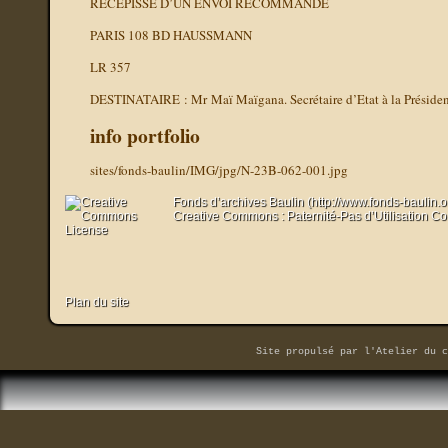
RÉCÉPISSÉ D’UN ENVOI RECOMMANDÉ
PARIS 108 BD HAUSSMANN
LR 357
DESTINATAIRE : Mr Maï Maïgana. Secrétaire d’Etat à la Présiden
info portfolio
sites/fonds-baulin/IMG/jpg/N-23B-062-001.jpg
Fonds d’archives Baulin (http://www.fonds-baulin.
Creative Commons : Paternité-Pas d’Utilisation C
Plan du site
Site propulsé par
l'Atelier du c