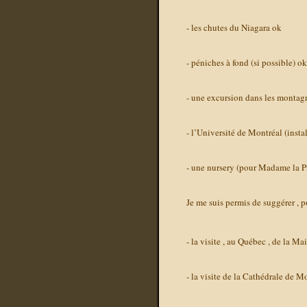
- les chutes du Niagara
ok
- péniches à fond (si possible)
ok
- une excursion dans les montagne
- l’Université de Montréal (inst
- une nursery (pour Madame la P
Je me suis permis de suggérer , 
- la visite , au Québec , de la 
- la visite de la Cathédrale de M