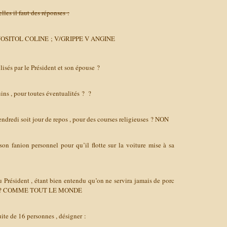
lles il faut des réponses :
NOSITOL COLINE ; V/GRIPPE V ANGINE
lisés par le Président et son épouse ?
ins , pour toutes éventualités ?
?
vendredi soit jour de repos , pour des courses religieuses ?
NON
 son fanion personnel pour qu’il flotte sur la voiture mise à sa
du Président , étant bien entendu qu’on ne servira jamais de porc
 ?
COMME TOUT LE MONDE
uite de 16 personnes , désigner :