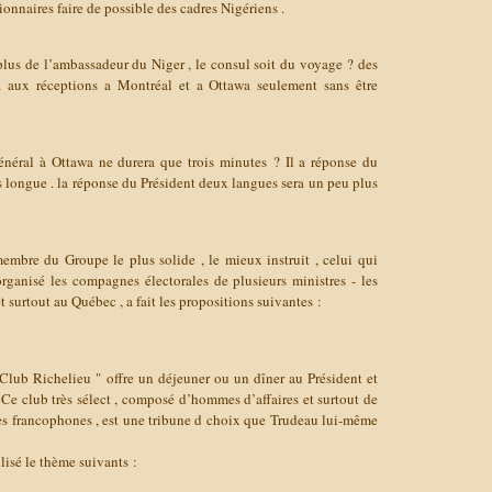
tionnaires
faire de possible des cadres Nigériens .
n plus de l’ambassadeur du Niger , le consul soit du voyage ? des
ra aux réceptions a Montréal et a Ottawa seulement sans être
énéral à Ottawa ne durera que trois minutes ? Il a réponse du
s longue .
la réponse du Président deux langues sera un peu plus
mbre du Groupe le plus solide , le mieux instruit , celui qui
rganisé les compagnes électorales de plusieurs ministres - les
 surtout au Québec , a fait les propositions suivantes :
"Club Richelieu " offre un déjeuner ou un dîner au Président et
. Ce club très sélect , composé d’hommes d’affaires et surtout de
es francophones , est une tribune d choix que Trudeau lui-même
ilisé le thème suivants :