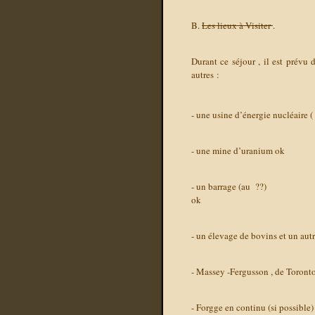
B.
Les lieux à Visiter
.
Durant ce séjour , il est prévu 
autres :
- une usine d’énergie nucléaire (
- une mine d’uranium
ok
- un barrage (au
??)
ok
- un élevage de bovins et un au
- Massey -Fergusson , de Toront
- Forgge en continu (si possible