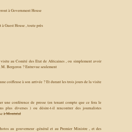
heront à Government House
t à Guest House , toute près
re visite au Comité des Etat de Africaines , ou simplement avoir
 , M. Bergeron ?
Entrevue seulement
’une coiffeuse à son arrivée ? Et durant les trois jours de la visite
ner une conférence de presse (en tenant compte que ce fera le
s plus diverses ) ou désire-t-il rencontrer des journalistes
sse
à Montréal
hotos au gouverneur -général et au Premier Ministre , et des