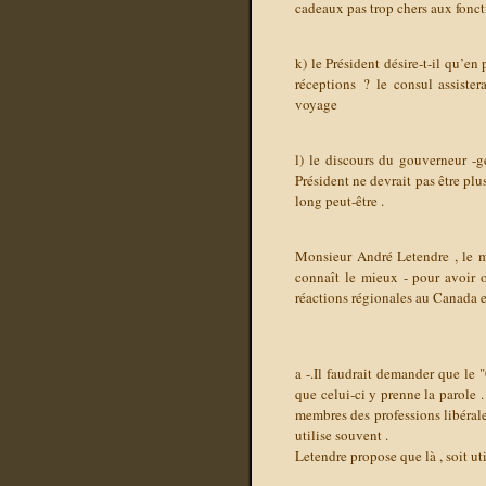
cadeaux pas trop chers aux fonc
k) le Président désire-t-il qu’e
réceptions ?
le consul assiste
voyage
l) le discours du gouverneur -g
Président ne devrait pas être plu
long peut-être .
Monsieur André Letendre , le me
connaît le mieux - pour avoir o
réactions régionales au Canada et
a -.Il faudrait demander que le 
que celui-ci y prenne la parole 
membres des professions libéral
utilise souvent .
Letendre propose que là , soit ut