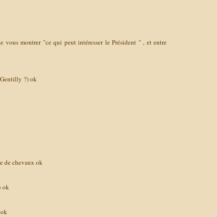
de vous montrer "ce qui peut intéresser le Président " , et entre
 Gentilly ?)
ok
tre de chevaux
ok
o
ok
)
ok