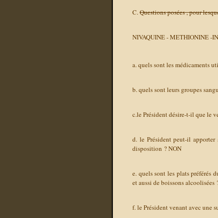
C.
Questions posées , pour lesque
NIVAQUINE - METHIONINE -I
a. quels sont les médicaments uti
b. quels sont leurs groupes sangu
c.le Président désire-t-il que le 
d. le Président peut-il apporter
disposition ?
NON
e. quels sont les plats préférés 
et aussi de boissons alcoolisées
f. le Président venant avec une s