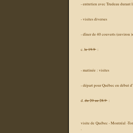
- entretien avec Trudeau durant 
- visites diverses
- dîner de 40 couverts (environ )of
c.
le 19.9
:
- matinée : visites
- départ pour Québec en début d
d.
du 20 au 28.9
:
visite de Québec - Montréal -To
.