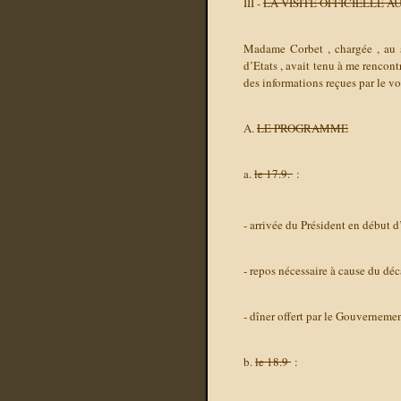
III -
LA VISITE OFFICIELLE 
Madame Corbet , chargée , au s
d’Etats , avait tenu à me rencont
des informations reçues par le v
A.
LE PROGRAMME
a.
le 17.9.
:
- arrivée du Président en début 
- repos nécessaire à cause du déc
- dîner offert par le Gouvernemen
b.
le 18.9
: