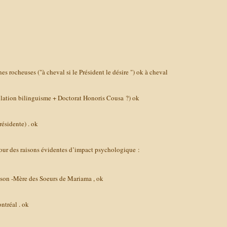
s rocheuses ("à cheval si le Président le désire ")
ok à cheval
allation bilinguisme + Doctorat Honoris Cousa ?)
ok
résidente) .
ok
pour des raisons évidentes d’impact psychologique :
Maison -Mère des Soeurs de Mariama ,
ok
ontréal .
ok