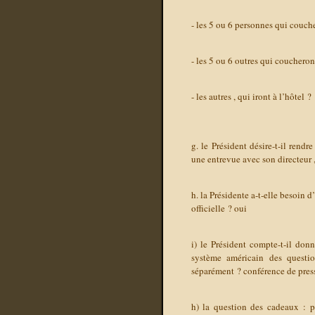
- les 5 ou 6 personnes qui couc
- les 5 ou 6 outres qui coucheron
- les autres , qui iront à l’hôtel ?
g. le Président désire-t-il rend
une entrevue avec son directeur
h. la Présidente a-t-elle besoin d
officielle ?
oui
i) le Président compte-t-il don
système américain des question
séparément ?
conférence de pre
h) la question des cadeaux : p