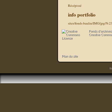
Récépissé
info portfolio
sites/fonds-baulin/IMG/jpg/N-2
Fonds d’archives
Creative Commons
Plan du site
S