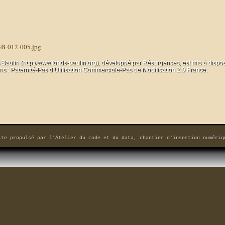
3B-012-005.jpg
 Baulin (http://www.fonds-baulin.org), développé par
Résurgences
, est mis à dispo
 : Paternité-Pas d’Utilisation Commerciale-Pas de Modification 2.0 France.
ite propulsé par
l'Atelier du code et du data, chantier d'insertion numériq