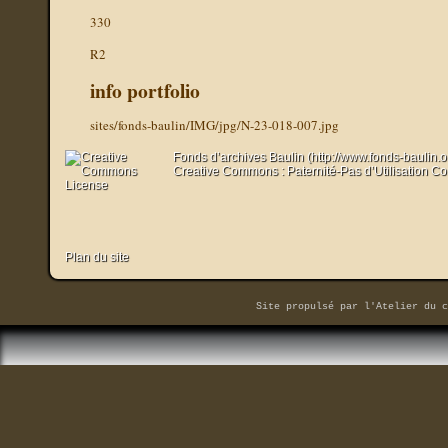
330
R2
info portfolio
sites/fonds-baulin/IMG/jpg/N-23-018-007.jpg
Fonds d’archives Baulin (http://www.fonds-baulin.
Creative Commons : Paternité-Pas d’Utilisation C
Plan du site
Site propulsé par
l'Atelier du c