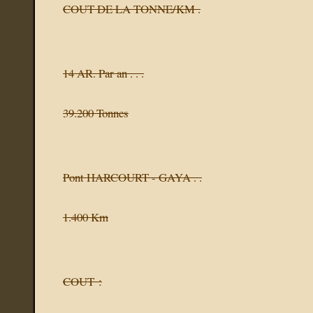
COUT DE LA TONNE/KM .
14 AR. Par an . . .
39.200 Tonnes
Pont HARCOURT - GAYA . .
1.400 Km
COUT :