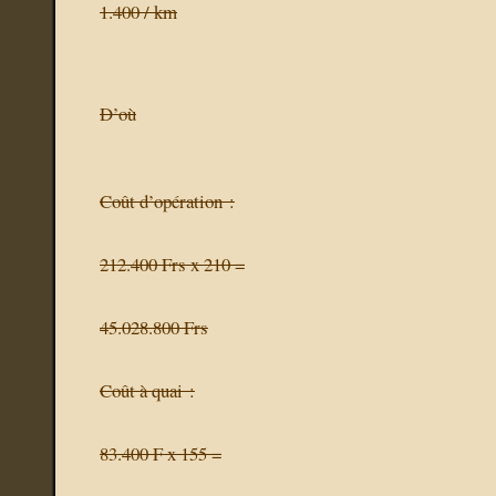
1.400 / km
D’où
Coût d’opération :
212.400 Frs x 210 =
45.028.800 Frs
Coût à quai :
83.400 F x 155 =