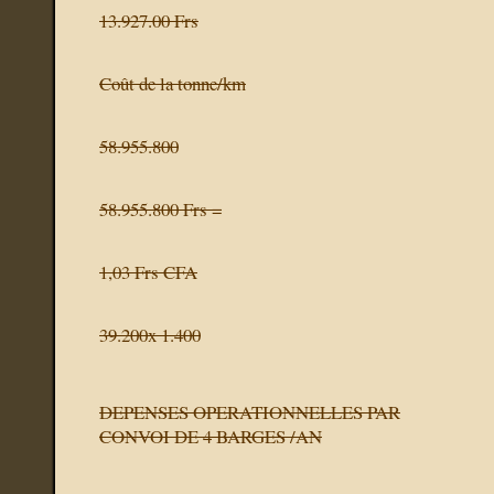
13.927.00 Frs
Coût de la tonne/km
58.955.800
58.955.800 Frs =
1,03 Frs CFA
39.200x 1.400
DEPENSES OPERATIONNELLES PAR
CONVOI DE 4 BARGES /AN