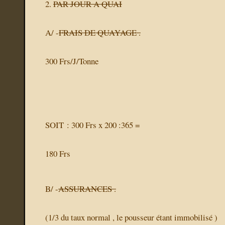
2.
PAR JOUR A QUAI
A/ -
FRAIS DE QUAYAGE .
300 Frs/J/Tonne
SOIT : 300 Frs x 200 :365 =
180 Frs
B/ -
ASSURANCES .
(1/3 du taux normal , le pousseur étant immobilisé )