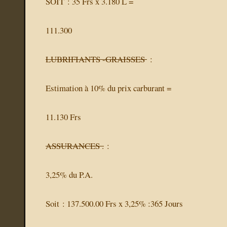
SOIT : 35 Frs x 3.180 L =
111.300
LUBRIFIANTS -GRAISSES
:
Estimation à 10% du prix carburant =
11.130 Frs
ASSURANCES .
:
3,25% du P.A.
Soit : 137.500.00 Frs x 3,25% :365 Jours