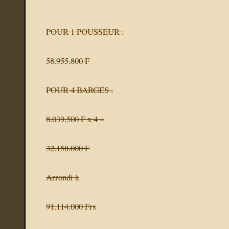
POUR 1 POUSSEUR
.
58.955.800 F
POUR 4 BARGES
.
8.039.500 F x 4 =
32.158.000 F
Arrondi à
91.114.000 Frs