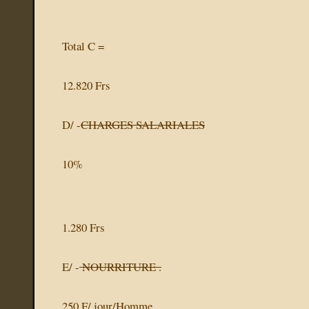
Total C =
12.820 Frs
D/ -
CHARGES SALARIALES
10%
1.280 Frs
E/ -
NOURRITURE .
250 F/ jour/Homme