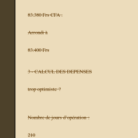
83.380 Frs CFA .
Arrondi à
83.400 Frs
3 -
CALCUL DES DEPENSES
trop optimiste ?
Nombre de jours d’opération :
210