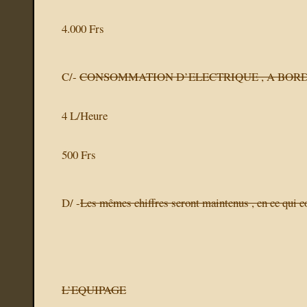
4.000 Frs
C/-
CONSOMMATION D’ELECTRIQUE , A BORD
4 L/Heure
500 Frs
D/ -
Les mêmes chiffres seront maintenus , en ce qui c
L’EQUIPAGE