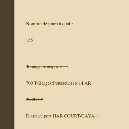
Nombre de jours à quai :
155
Tonnage transporté : :
700 T/Barges/Pousseurs) x 14 AR =
39.200 T
Distance port HAR COURT-GAYA .=