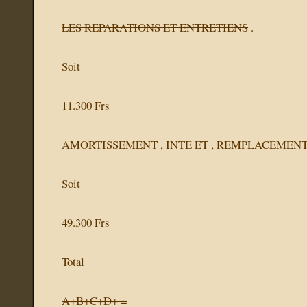
LES REPARATIONS ET ENTRETIENS
.
Soit
11.300 Frs
AMORTISSEMENT , INTE ET , REMPLACEMENT
Soit
49.300 Frs
Total
A+B+C+D+ =