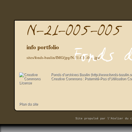
info portfolio
sites/fonds-baulin/IMG/jpg/N-21-005-005.jpg
Fonds d’archives Baulin (http://www.fonds-baulin.
Creative Commons : Paternité-Pas d’Utilisation C
Plan du site
Site propulsé par
l'Atelier du c