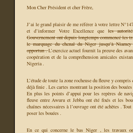
Mon Cher Président et cher Frère,
J’ai le grand plaisir de me référer à votre lettre N°
et d’informer Votre Excellence que
les autori
Gouvernement ont depuis longtemps commencé les tra
le marquage du chenal du Niger jusqu’à Niamey 
opportun .
L’exercice actuel fournit la preuve des avan
coopération et de la compréhension amicales existant
Nigeria .
L’étude de toute la zone rocheuse du fleuve y compris c
déjà finie . Les cartes montrant la position des bouées
En plus les points d’appui pour les repères de navi
fleuve entre Awuru et Jebba ont été fixés et les bou
chaînes nécessaires à l’ouvrage ont été achètes . Tout 
poser les bouées .
En ce qui concerne le bas Niger , les travaux 