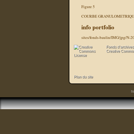
Figure 5
COURBE GRANULOMETRIQUE 
info portfolio
sites/fonds-baulin/IMG/jpg/N-2
Fonds d’archives
Creative Commons
Plan du site
S