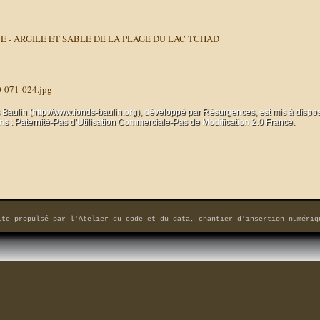
- ARGILE ET SABLE DE LA PLAGE DU LAC TCHAD
0-071-024.jpg
 Baulin (http://www.fonds-baulin.org), développé par
Résurgences
, est mis à dispo
 : Paternité-Pas d’Utilisation Commerciale-Pas de Modification 2.0 France.
ite propulsé par
l'Atelier du code et du data, chantier d'insertion numériq