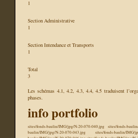
1
Section Administrative
1
Section Intendance et Transports
1
Total
3
Les schémas 4.1, 4.2, 4.3, 4.4, 4.5 traduisent l’orga
phases.
info portfolio
sites/fonds-baulin/IMG/jpg/N-20-070-040.jpg
sites/fonds-baul
baulin/IMG/jpg/N-20-070-043.jpg
sites/fonds-baulin/IMG/j
baulin/IMG/jpg/N-20-070-046.jpg
sites/fonds-baulin/IMG/jpg/N