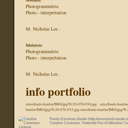
Photogrammétrie
Photo - interprétation
M. Nicholas Lee .
Malaisie
Photogrammétrie
Photo - interprétation
M. Nicholas Lee .
info portfolio
sites/fonds-baulin/IMG/jpg/N-20-070-030.jpg
sites/fonds-baul
baulin/IMG/jpg/N-20-070-033.jpg
sites/fonds-baulin/IMG/jpg/N
Fonds d’archives Baulin (http://www.fonds-baulin.
Creative Commons : Paternité-Pas d’Utilisation C