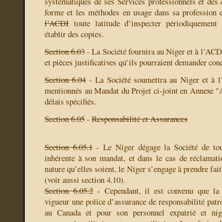
systématiques de ses Services professionnels et des c
forme et les méthodes en usage dans sa profession 
l’ACDI
toute latitude d’inspecter périodiquement
établir des copies.
Section 6.03
- La Société fournira au Niger et à l’ACD
et pièces justificatives qu’ils pourraient demander conc
Section 6.04
- La Société soumettra au Niger et à l
mentionnés au Mandat du Projet ci-joint en Annexe "
délais spécifiés.
Section 6.05
-
Responsabilité et Assurances
Section 6.05.1
- Le Niger dégage la Société de tout
inhérente à son mandat, et dans le cas de réclamati
nature qu’elles soient, le Niger s’engage à prendre fait
(voir aussi section 4.10).
Section 6.05.2
- Cependant, il est convenu que la 
vigueur une police d’assurance de responsabilité patr
au Canada et pour son personnel expatrié et ni