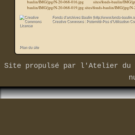
baulin/IMG/jpg/N-20-068-016.jpg
sites/fonds-baulin/IMG/j
baulin/IMG/jpg/N-20-068-019.jpg
sites/fonds-baulin/IMG/jpg/N
Fonds d’archives Baulin (http://www.fonds-baulin.
Creative Commons : Paternité-Pas d’Utilisation C
Plan du site
Site propulsé par
l'Atelier du 
n