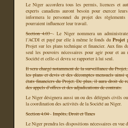
Le Niger accordera tous les permis, licences et au
experts canadiens auront besoin pour exercer leurs
informera le personnel du projet des règlements 
pourraient influencer leur travail.
Section 4.03
- Le Niger nommera un administrate
Projet
l’ACDI et payé par elle à même le fonds du
p
Projet sur les plans technique et financier. Aux fins d
seul les pouvoirs nécessaires pour agir pour et au
Société et celle-ci devra se rapporter à lui seul.
Il sera chargé notamment de la surveillance du Projet,
les plans et devis et des décomptes mensuels ainsi qu
états financiers du Projet. De plus, il aura droit de 
des appels d’offres et des adjudications de contrats.
Le Niger désignera aussi un ou des délégués civils ou 
la coordination des activités de la Société au Niger.
Section 4.04
-
Impôts, Droit et Taxes
Le Niger prendra les dispositions nécessaires en vue d