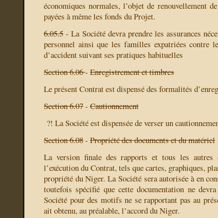
économiques normales, l’objet de renouvellement d
payées à même les fonds du Projet.
6.05.5
- La Société devra prendre les assurances néce
personnel ainsi que les familles expatriées contre l
d’accident suivant ses pratiques habituelles
Section 6.06
-
Enregistrement et timbres
Le présent Contrat est dispensé des formalités d’enreg
Section 6.07
-
Cautionnement
?!
La Société est dispensée de verser un cautionnemen
Section 6.08
-
Propriété des documents et du matériel
La version finale des rapports et tous les autre
l’exécution du Contrat, tels que cartes, graphiques, plan
propriété du Niger. La Société sera autorisée à en cons
toutefois spécifié que cette documentation ne devra 
Société pour des motifs ne se rapportant pas au prése
ait obtenu, au préalable, l’accord du Niger.