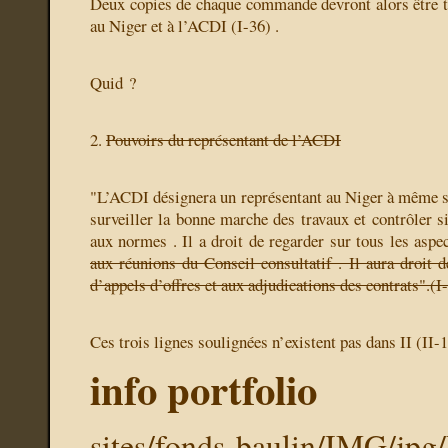
Deux copies de chaque commande devront alors être t
au Niger et à l’ACDI (I-36) .
Quid ?
2.
Pouvoirs du représentant de l’ACDI
"L’ACDI désignera un représentant au Niger à même s
surveiller la bonne marche des travaux et contrôler s
aux normes . Il a droit de regarder sur tous les aspe
aux réunions du Conseil consultatif . Il aura droit 
d’appels d’offres et aux adjudications des contrats".(I
Ces trois lignes soulignées n’existent pas dans II (II-1
info portfolio
sites/fonds-baulin/IMG/jpg