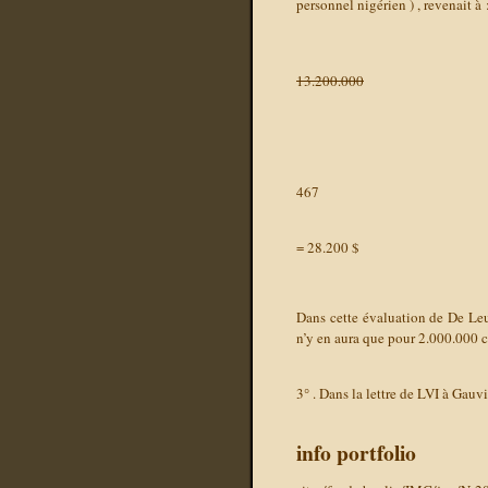
personnel nigérien ) , revenait à 
13.200.000
467
= 28.200 $
Dans cette évaluation de De Leuw
n’y en aura que pour 2.000.000 c
3° . Dans la lettre de LVI à Gau
info portfolio