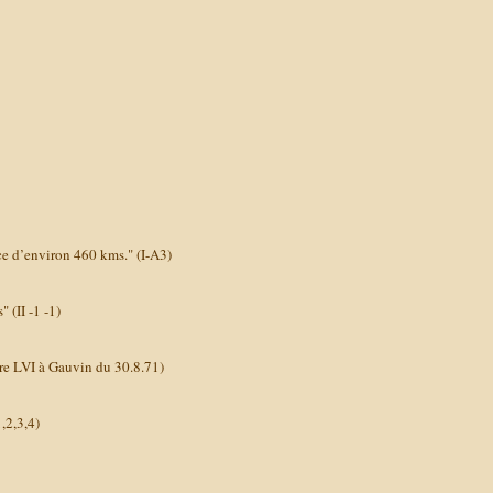
ce d’environ 460 kms." (I-A3)
 (II -1 -1)
ttre LVI à Gauvin du 30.8.71)
1,2,3,4)