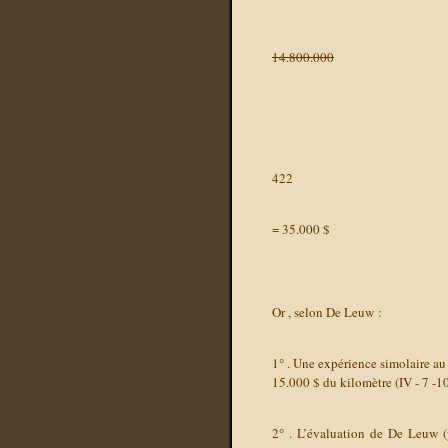
14.800.000
422
= 35.000 $
Or , selon De Leuw :
1° . Une expérience simolaire au
15.000 $ du kilomètre (IV - 7 -10
2° . L’évaluation de De Leuw 