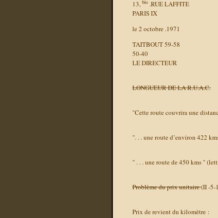
bis
13,
.RUE LAFFITE
PARIS IX
le 2 octobre .1971
TAITBOUT 59-58
50-40
LE DIRECTEUR
LONGUEUR DE LA R.U.A.C.
"Cette route couvrira une distan
". . . une route d’environ 422 kms"
" . . . une route de 450 kms " (le
Problème du prix unitaire
(II -5-
Prix de revient du kilomètre :