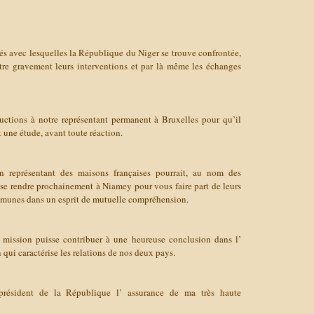
és avec lesquelles la République du Niger se trouve confrontée,
tre gravement leurs interventions et par là même les échanges
uctions à notre représentant permanent à Bruxelles pour qu’il
it une étude, avant toute réaction.
n représentant des maisons françaises pourrait, au nom des
 se rendre prochainement à Niamey pour vous faire part de leurs
mmunes dans un esprit de mutuelle compréhension.
 mission puisse contribuer à une heureuse conclusion dans l’
n qui caractérise les relations de nos deux pays.
 président de la République l’ assurance de ma très haute