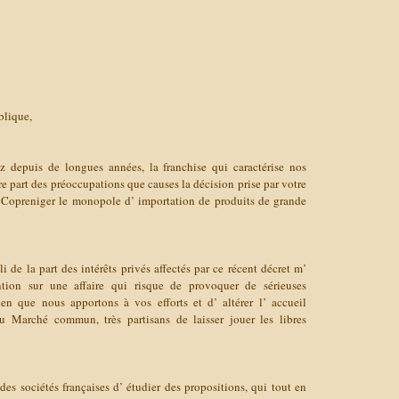
blique,
 depuis de longues années, la franchise qui caractérise nos
re part des préoccupations que causes la décision prise par votre
Copreniger le monopole d’ importation de produits de grande
li de la part des intérêts privés affectés par ce récent décret m’
ention sur une affaire qui risque de provoquer de sérieuses
ien que nous apportons à vos efforts et d’ altérer l’ accueil
u Marché commun, très partisans de laisser jouer les libres
 des sociétés françaises d’ étudier des propositions, qui tout en