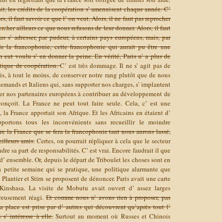
it, les crédits de la coopération s’ amenuisent chaque année. C’
, il faut savoir ce que l’ on veut. Alors, il ne faut pas reprocher
ercher ailleurs ce que nous refusons de leur donner. Alors, il faut
as s’ adresser, par pudeur, à certains pays européens, mais, par
 la francophonie, cette francophonie qui aurait pu être une
 eut voulu s’ en donner la peine. En vérité, Paris n’ a plus de
litique de coopération.
C’ est très dommage. Il ne s’ agit pas de
is, à tout le moins, de conserver notre rang plutôt que de nous
emands et Italiens qui, sans supporter nos charges, s’ implantent
iter nos partenaires européens à contribuer au développement de
onçoit. La France ne peut tout faire seule. Cela, c’ est une
, la France apportait son Afrique. Et les Africains en étaient d’
portons tous les inconvénients sans recueillir le moindre
re la France que se fera la francophonie tant nous aurons lassé,
illeurs amis.
Certes, on pourrait répliquer à cela que le secteur
dre sa part de responsabilités. C’ est vrai. Encore faudrait il que
n d’ ensemble. Or, depuis le départ de Triboulet les choses sont en
 la petite semaine qui se pratique, une politique alarmante que
, Plantier et Stirn se proposent de dénoncer. Paris avait une carte
inshasa. La visite de Mobutu avait ouvert d’ assez larges
ureusement réagi.
Et comme nous n’ avons rien à proposer, pas
place est prise par d’ autres qui découvrent qu’après tout l’
s’ intéresse à elle.
Surtout au moment où Russes et Chinois