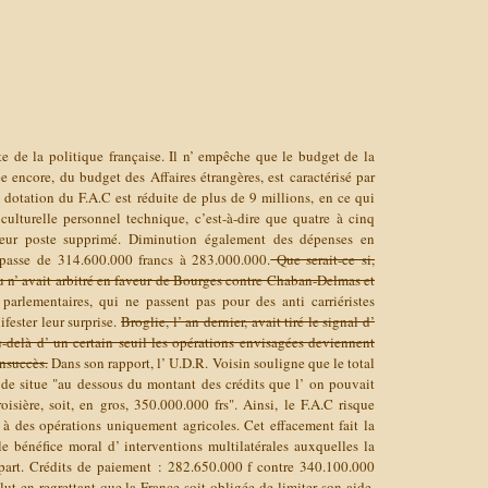
e de la politique française. Il n’ empêche que le budget de la
ée encore, du budget des Affaires étrangères, est caractérisé par
 dotation du F.A.C est réduite de plus de 9 millions, en ce qui
 culturelle personnel technique, c’est-à-dire que quatre à cinq
 leur poste supprimé. Diminution également des dépenses en
 passe de 314.600.000 francs à 283.000.000.
Que serait-ce si,
n’ avait arbitré en faveur de Bourges contre Chaban-Delmas et
parlementaires, qui ne passent pas pour des anti carriéristes
ifester leur surprise.
Broglie, l’ an dernier, avait tiré le signal d’
u-delà d’ un certain seuil les opérations envisagées deviennent
insuccès.
Dans son rapport, l’ U.D.R. Voisin souligne que le total
de situe "au dessous du montant des crédits que l’ on pouvait
sière, soit, en gros, 350.000.000 frs". Ainsi, le F.A.C risque
 à des opérations uniquement agricoles. Cet effacement fait la
le bénéfice moral d’ interventions multilatérales auxquelles la
-part. Crédits de paiement : 282.650.000 f contre 340.100.000
lut en regrettant que la France soit obligée de limiter son aide.