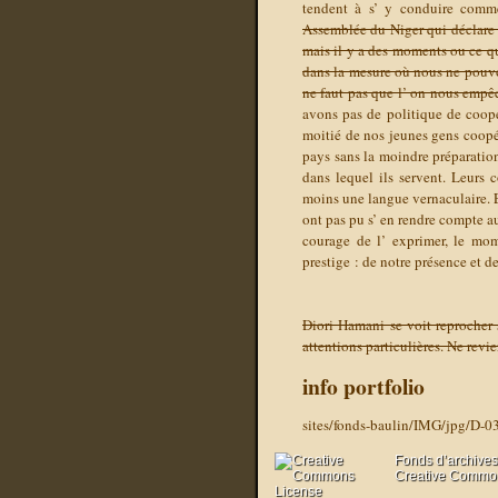
tendent à s’ y conduire com
Assemblée du Niger qui déclare 
mais il y a des moments ou ce qui
dans la mesure où nous ne pouvon
ne faut pas que l’ on nous empêc
avons pas de politique de coopé
moitié de nos jeunes gens coopé
pays sans la moindre préparatio
dans lequel ils servent. Leurs 
moins une langue vernaculaire. Et
ont pas pu s’ en rendre compte au
courage de l’ exprimer, le mom
prestige : de notre présence et 
Diori Hamani se voit reprocher 
attentions particulières. Ne revi
info portfolio
sites/fonds-baulin/IMG/jpg/D-0
Fonds d’archives
Creative Commons