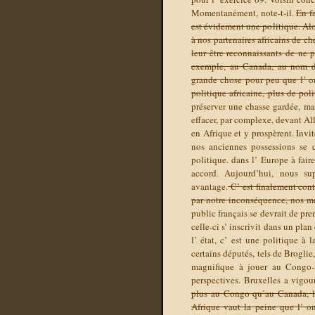
Momentanément, note-t-il.
En fa
est évidement une politique. Alors
à nos partenaires africains de ch
leur être reconnaissants de ne p
exemple, au Canada, au nom de
grande chose pour peu que l’ on
politique africaine, plus de po
préserver une chasse gardée, ma
effacer, par complexe, devant All
en Afrique et y prospèrent. Inv
nos anciennes possessions se c
politique. dans l’ Europe à faire
accord. Aujourd’hui, nous sup
avantage.
C’ est finalement cont
par notre inconséquence, nos me
public français se devrait de pren
celle-ci s’ inscrivit dans un pla
l’ état, c’ est une politique à
certains députés, tels de Broglie
magnifique à jouer au Congo-K
perspectives. Bruxelles a vigo
plus au Congo qu’au Canada, la 
Afrique vaut la peine que l’ on 