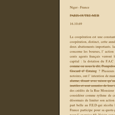
Niger - France
PARIS-OUTRE-MER
16.10.69
La coopération est une constant
coopération, distinct, cette ann
deux abattements importants. la
concerne les bourses, l’ action
cents agents français verront
capital : la dotation du F.A.C
comme on nous le dit, Pompidou 
Giscard d’ Estaing
? Plusieurs 
notoires, ont l’ intention de man
alarme, disant avec raison qu’a
inutiles et sont assurées de leur 
des crédits de la Rue Monsieur 
considérer comme rythme de croi
désormais de limiter son action
part belle au F.E.D qui récolte 
France participe pour sa quote
pour l’ exercice 69. Voisin conc