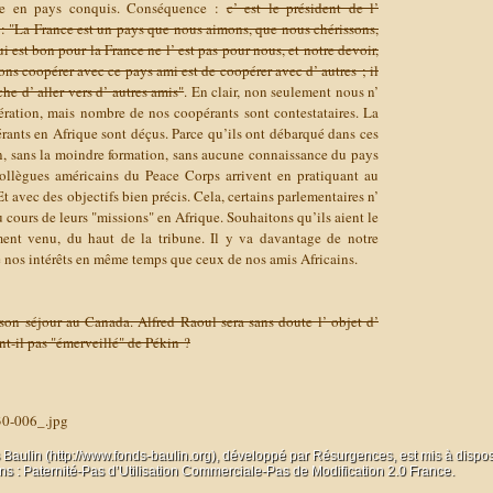
me en pays conquis. Conséquence :
c’ est le président de l’
: "La France est un pays que nous aimons, que nous chérissons,
 est bon pour la France ne l’ est pas pour nous, et notre devoir,
s coopérer avec ce pays ami est de coopérer avec d’ autres ; il
he d’ aller vers d’ autres amis"
. En clair, non seulement nous n’
ration, mais nombre de nos coopérants sont contestataires. La
rants en Afrique sont déçus. Parce qu’ils ont débarqué dans ces
n, sans la moindre formation, sans aucune connaissance du pays
collègues américains du Peace Corps arrivent en pratiquant au
 avec des objectifs bien précis. Cela, certains parlementaires n’
 cours de leurs "missions" en Afrique. Souhaitons qu’ils aient le
ent venu, du haut de la tribune. Il y va davantage de notre
de nos intérêts en même temps que ceux de nos amis Africains.
son séjour au Canada. Alfred Raoul sera sans doute l’ objet d’
ent-il pas "émerveillé" de Pékin ?
30-006_.jpg
 Baulin (http://www.fonds-baulin.org), développé par
Résurgences
, est mis à dispo
 : Paternité-Pas d’Utilisation Commerciale-Pas de Modification 2.0 France.