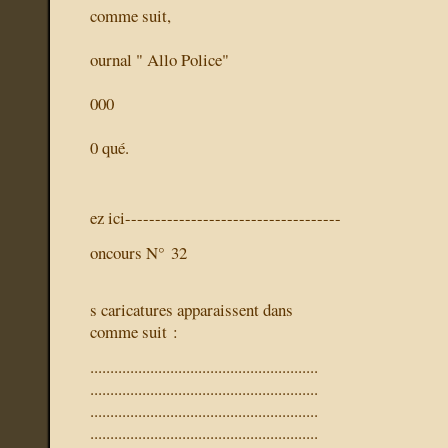
comme suit,
ournal " Allo Police"
000
0
qué.
ez ici------------------------------------
oncours N° 32
s caricatures apparaissent dans
comme suit :
.........................................................
.........................................................
.........................................................
.........................................................