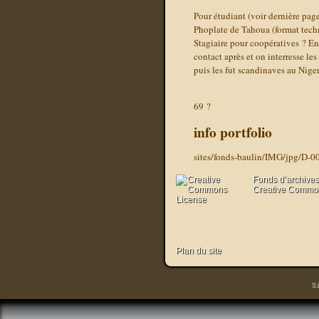
Pour étudiant (voir dernière page
Phoplate de Tahoua (format techn
Stagiaire pour coopératives ? 
contact après et on interresse l
puis les fut scandinaves au Nige
69 ?
info portfolio
sites/fonds-baulin/IMG/jpg/D-0
Fonds d’archives
Creative Commons
Plan du site
S