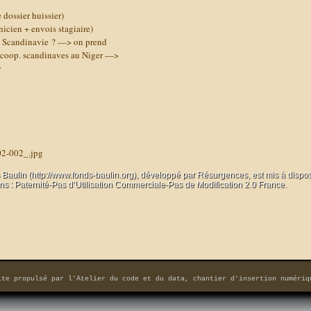
 dossier huissier)
icien + envois stagiaire)
En Scandinavie ? —> on prend
es coop. scandinaves au Niger —>
r
02-002_.jpg
 Baulin (http://www.fonds-baulin.org), développé par
Résurgences
, est mis à dispo
 : Paternité-Pas d’Utilisation Commerciale-Pas de Modification 2.0 France.
ite propulsé par
l'Atelier du code et du data, chantier d'insertion numériq