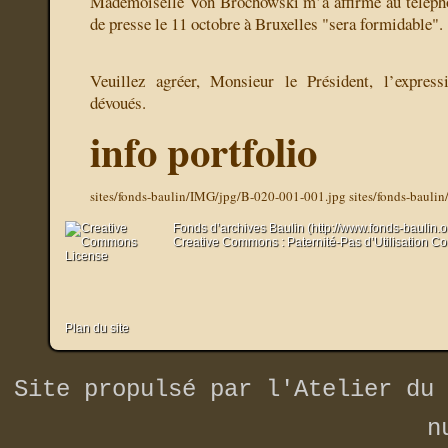
Mademoiselle Von Brochowski m’a affirmé au télépho
de presse le 11 octobre à Bruxelles "sera formidable".
Veuillez agréer, Monsieur le Président, l’expres
dévoués.
info portfolio
sites/fonds-baulin/IMG/jpg/B-020-001-001.jpg
sites/fonds-bauli
Fonds d’archives Baulin (http://www.fonds-baulin.
Creative Commons : Paternité-Pas d’Utilisation C
Plan du site
Site propulsé par
l'Atelier du 
n