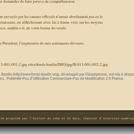
lui demander de faire preuve de compréhension.
tre envoyée par les canaux officiels n’aurait absolument pas eu le
émissaire, en réfléchissant avec lui à haute voix sur les moyens
ncu, semble-t-il, de votre bonne foi totale.
le Président, l’expression de mes sentiments dévoués.
13-001-001-2.jpg
sites/fonds-baulin/IMG/jpg/B-013-001-002-2.jpg
 Baulin (http://www.fonds-baulin.org), développé par
Résurgences
, est mis à dispo
 : Paternité-Pas d’Utilisation Commerciale-Pas de Modification 2.0 France.
ite propulsé par
l'Atelier du code et du data, chantier d'insertion numériq