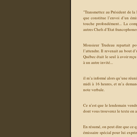
"Transmettez au Président de la
que constitue l’envoi d’un émis
touche profondément... La comp
autres Chefs d’Etat francophones
Monsieur Trudeau repartait po
l’attendre. Il revenait au bout d’
Québec était le seul à avoir reç
à un autre invité...
il m’a informé alors qu’une réun
midi à 16 heures, et m’a demand
note verbale.
Ce n’est que le lendemain vendr
dont vous trouverez le texte en 
En résumé, on peut dire que ce q
émissaire spécial pour lui expri