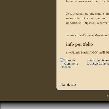
laquelle vous vous trouviez, et 
Je suis certain qu’une simple let
même effet. D’ autant que votre 
de sortir de l’impasse, l’a convai
Je vous prie d’agréer, Monsieur 
info portfolio
sites/fonds-baulin/IMG/jpg/B-0
Fonds d’archives
Creative Commons
Plan du site
S