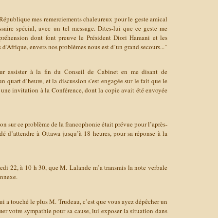
 République mes remerciements chaleureux pour le geste amical
saire spécial, avec un tel message. Dites-lui que ce geste me
réhension dont font preuve le Président Diori Hamani et les
 d’Afrique, envers nos problèmes nous est d’un grand secours..."
ur assister à la fin du Conseil de Cabinet en me disant de
un quart d’heure, et la discussion s’est engagée sur le fait que le
u une invitation à la Conférence, dont la copie avait été envoyée
ion sur ce problème de la francophonie était prévue pour l’après-
é d’attendre à Ottawa jusqu’à 18 heures, pour sa réponse à la
edi 22, à 10 h 30, que M. Lalande m’a transmis la note verbale
annexe.
ui a touché le plus M. Trudeau, c’est que vous ayez dépêcher un
mer votre sympathie pour sa cause, lui exposer la situation dans