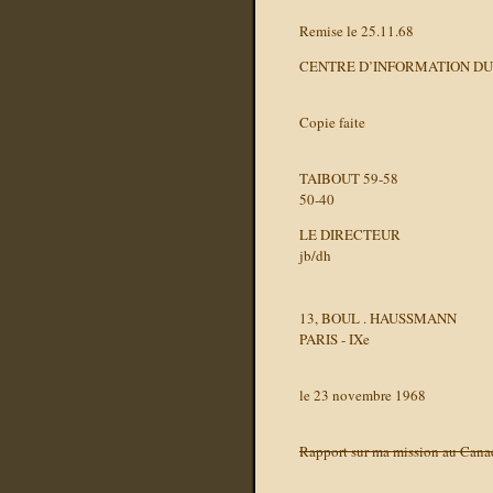
Remise le
25.11.68
CENTRE D’INFORMATION DU
Copie faite
TAIBOUT 59-58
50-40
LE DIRECTEUR
jb/dh
13, BOUL . HAUSSMANN
PARIS - IXe
le 23 novembre 1968
Rapport sur ma mission au Cana