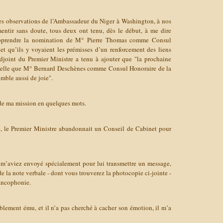
 des observations de l’Ambassadeur du Niger à Washington, à nos
entir sans doute, tous deux ont tenu, dès le début, à me dire
’apprendre la nomination de M° Pierre Thomas comme Consul
t qu’ils y voyaient les prémisses d’un renforcement des liens
adjoint du Premier Ministre a tenu à ajouter que "la prochaine
telle que M° Bernard Deschènes comme Consul Honoraire de la
mble aussi de joie".
t de ma mission en quelques mots.
d, le Premier Ministre abandonnait un Conseil de Cabinet pour
 m’aviez envoyé spécialement pour lui transmettre un message,
 de la note verbale - dont vous trouverez la photocopie ci-jointe -
rancophonie.
siblement ému, et il n’a pas cherché à cacher son émotion, il m’a