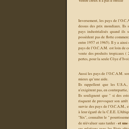
Ventre creux n’a pas d’oreille
Inversement, les pays de l’O.C.A
dessus des prix mondiaux. Ils s
pays industrialisés quand ils 
possèdent pas de flotte commerci
entre 1957 et 1965). Il y a ainsi
pays de l’O.C.A.M. est loin de 
vente des produits tropicaux ( 2
pertes, pour la seule Côye d’Ivoir
Aussi les pays de l’O.C.A.M. so
mieux qu’une aide.
Ils rappellent que les U.S.A.
n’exigèrent pas, en contrepartie
Ils soulignent que
" si des es
risquent de provoquer son arrêt
survie des pays de l’O.C.A.M., en
à leur égard de la C.E.E. L’Afri
"Six", connaître le " pourrisse
et une 
de réévaluer sans tarder -
ses relations avec les Etats afr