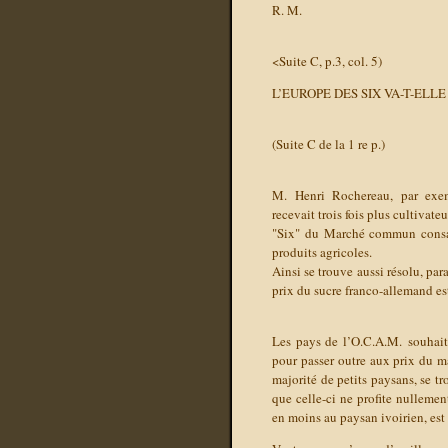
R. M.
<Suite C, p.3, col. 5)
L’EUROPE DES SIX VA-T-EL
(Suite C de la 1 re p.)
M. Henri Rochereau, par exemp
recevait trois fois plus
cultivateu
"Six" du Marché commun consacr
produits agricoles.
Ainsi se trouve aussi résolu, par
prix du sucre franco-allemand est
Les pays de l’O.C.A.M. souhaite
pour passer outre aux prix du m
majorité de petits paysans, se tr
que celle-ci ne profite nullem
en moins au paysan ivoirien, es