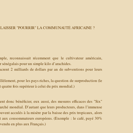
LE LAISSER "POURRIR" LA COMMUNAUTÉ AFRICAINE ?
le, reconnaissait récemment que le cultivateur américain,
r sénégalais pour un simple kilo d’arachides.
ent 2 milliards de dollars par an de subventions pour leurs
allèlement, pour les pays riches, la question de surproduction (le
 quatre fois supérieur à celui du prix mondial.)
nt donc bénéficier, eux aussi, des mesures efficaces des "Six"
arché mondial. D’autant que leurs producteurs, dans l’immense
ouvent acculés à la misère par la baisse des prix tropicaux, alors
ent aux consommateurs européens. (Exemple : le café, payé 30%
t vendu
en plus aux Français.)