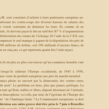
.M. sont contraints d’acheter à leurs partenaires européens au-
ubissent les contre-coups des diverses hausses de salaires des
se voient contraints de diminuer les leurs. Et, comme ils ne
ale, ils doivent payer le fret au tarif fort (87 % d’augmentation
 détérioration des termes de l’échange. Et l’aide de la C.E.E. aux
compenser le seul manque à gagner de la dégradation des prix de
00 millions de dollars, soit 100 milliards d’anciens francs, de
e en cinq ans, ce qui représente quatre fois l’aide reçue).
nt-ils de plus en plus convaincus qu’un commerce honnête vaut
, lorsqu’ils aidèrent l’Europe occidentale, de 1945 à 1956,
, une vente de produits européens aux prix du marché mondial.
tomacs pleins ne sauvent pas la démocratie, des ventres creux
 de mort".
Le problème est donc, plus que jamais, politique. La
 tant qu’Etats stables et libres, dépend désormais de l’attitude,
que francophone va-t-elle, par suite de l’égoïsme de l’Europe des
ment " de l’Amérique latine ? La Communauté européenne se doit
décision aux suites graves doit être prise le 7 juin à Bruxelles
icains associés. L’O.C.A.M. réclame seulement une stabilisation