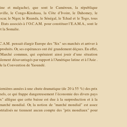
aine et malgache), que sont le Caméroun, la république
aville, le Congo-Kinshasa, la Côte d’Ivoire, le Dahomey, le
car, le Niger, le Ruanda, le Sénégal, le Tchad et le Togo, tous
 Etats associés à l’O.C.A.M. pour constituer l’E.A.M.A., sont le
t la Somalie.
C.A.M. pensait élargir
Europe des "Six" ses marchés et arriver à
 produits. Or, ses espérances ont été grandement déçues. En effet,
u Marché commun, qui espéraient ainsi jouir d’une situation
lement désavantagés par rapport à l’Amérique latine et à l’Asie .
1 de la Convention de Yaoundé.
 dernières années à une chute dramatique (de 20 à 55 %) des prix
nnels, ce qui frappe dangereusement l’économie des divers pays
" allègue que cette baisse est due à la surproduction et à la
 marché mondial. Or, la notion de "marché mondial" est assez
ustrialisés ne tiennent aucun compte des "prix mondiaux" pour