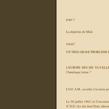
page 1
La dépêche du Midi
5/6/67
UN TRÈS GRAVE PROBLÈME 
L’EUROPE DES SIX VA-T-ELLE 
l’Amérique latine ?
L’O.C.A.M., acculée à la ruine p
Le 20 juillet 1963, la Conven
(C.E.E.) les dix-huit Etats afri