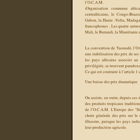
l’O.C.A.M.
(Organisation commune afric
centrafricaine, le Congo-Brazz
Gabon, la Haute -Volta, Madagas
francophones . Les quatre autres
Mali, le Burundi, la Mauritanie e
La convention de Yaoundé, l’O.
une stabilisation des prix de ses
les pays africains associés a
privilégiée, se trouvent paradoxa
Ce qui est contraire à l’article 
Une baisse des prix dramatique
On assiste, en outre, depuis ces
des produits tropicaux traditio
de l’O.C.A.M. L’Europe des "Six
chute générale des prix sur le
illusoire, puisque les pays ind
leur production agricole.